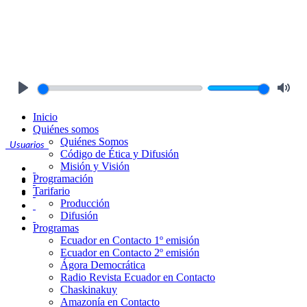
Play
Mute
Inicio
Quiénes somos
Quiénes Somos
Usuarios
Código de Ética y Difusión
Misión y Visión
Programación
Tarifario
Producción
Difusión
Programas
Ecuador en Contacto 1º emisión
Ecuador en Contacto 2º emisión
Ágora Democrática
Radio Revista Ecuador en Contacto
Chaskinakuy
Amazonía en Contacto