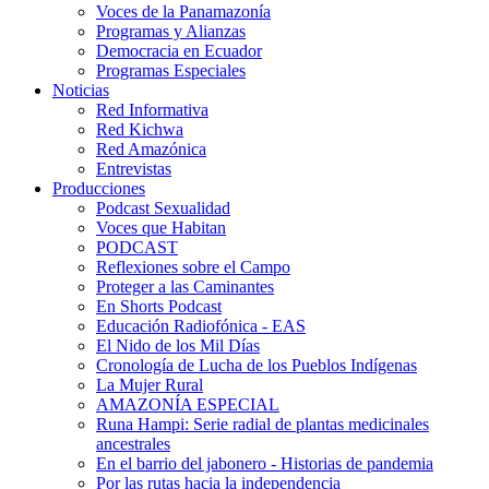
Voces de la Panamazonía
Programas y Alianzas
Democracia en Ecuador
Programas Especiales
Noticias
Red Informativa
Red Kichwa
Red Amazónica
Entrevistas
Producciones
Podcast Sexualidad
Voces que Habitan
PODCAST
Reflexiones sobre el Campo
Proteger a las Caminantes
En Shorts Podcast
Educación Radiofónica - EAS
El Nido de los Mil Días
Cronología de Lucha de los Pueblos Indígenas
La Mujer Rural
AMAZONÍA ESPECIAL
Runa Hampi: Serie radial de plantas medicinales
ancestrales
En el barrio del jabonero - Historias de pandemia
Por las rutas hacia la independencia