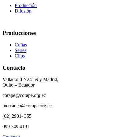
Producción
Difusión
Producciones
Cuñas
Series
Clips
Contacto
Valladolid N24-59 y Madrid,
Quito – Ecuador
corape@corape.org.ec
mercadeo@corape.org.ec
(02) 2901- 355
099 749 4191
Contacto