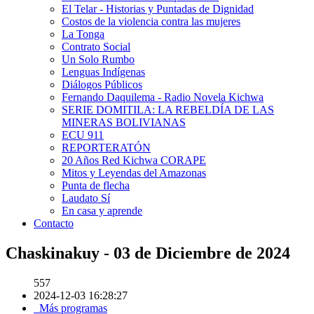
El Telar - Historias y Puntadas de Dignidad
Costos de la violencia contra las mujeres
La Tonga
Contrato Social
Un Solo Rumbo
Lenguas Indígenas
Diálogos Públicos
Fernando Daquilema - Radio Novela Kichwa
SERIE DOMITILA: LA REBELDÍA DE LAS
MINERAS BOLIVIANAS
ECU 911
REPORTERATÓN
20 Años Red Kichwa CORAPE
Mitos y Leyendas del Amazonas
Punta de flecha
Laudato Sí
En casa y aprende
Contacto
Chaskinakuy - 03 de Diciembre de 2024
557
2024-12-03 16:28:27
Más programas