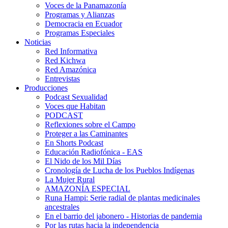
Voces de la Panamazonía
Programas y Alianzas
Democracia en Ecuador
Programas Especiales
Noticias
Red Informativa
Red Kichwa
Red Amazónica
Entrevistas
Producciones
Podcast Sexualidad
Voces que Habitan
PODCAST
Reflexiones sobre el Campo
Proteger a las Caminantes
En Shorts Podcast
Educación Radiofónica - EAS
El Nido de los Mil Días
Cronología de Lucha de los Pueblos Indígenas
La Mujer Rural
AMAZONÍA ESPECIAL
Runa Hampi: Serie radial de plantas medicinales
ancestrales
En el barrio del jabonero - Historias de pandemia
Por las rutas hacia la independencia