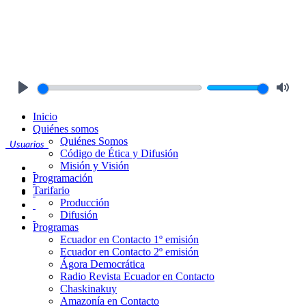
Play
Mute
Inicio
Quiénes somos
Quiénes Somos
Usuarios
Código de Ética y Difusión
Misión y Visión
Programación
Tarifario
Producción
Difusión
Programas
Ecuador en Contacto 1º emisión
Ecuador en Contacto 2º emisión
Ágora Democrática
Radio Revista Ecuador en Contacto
Chaskinakuy
Amazonía en Contacto