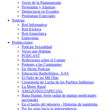
Voces de la Panamazonía
Programas y Alianzas
Democracia en Ecuador
Programas Especiales
Noticias
Red Informativa
Red Kichwa
Red Amazónica
Entrevistas
Producciones
Podcast Sexualidad
Voces que Habitan
PODCAST
Reflexiones sobre el Campo
Proteger a las Caminantes
En Shorts Podcast
Educación Radiofónica - EAS
El Nido de los Mil Días
Cronología de Lucha de los Pueblos Indígenas
La Mujer Rural
AMAZONÍA ESPECIAL
Runa Hampi: Serie radial de plantas medicinales
ancestrales
En el barrio del jabonero - Historias de pandemia
Por las rutas hacia la independencia