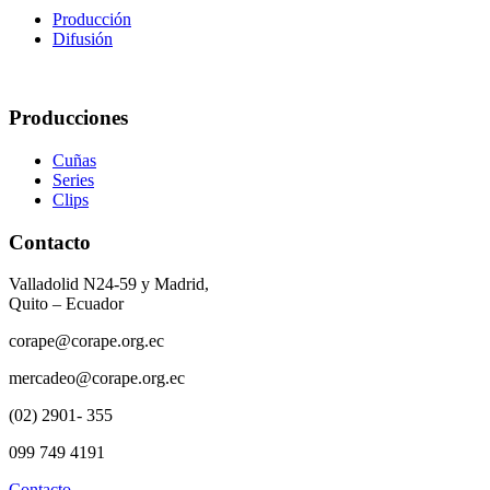
Producción
Difusión
Producciones
Cuñas
Series
Clips
Contacto
Valladolid N24-59 y Madrid,
Quito – Ecuador
corape@corape.org.ec
mercadeo@corape.org.ec
(02) 2901- 355
099 749 4191
Contacto