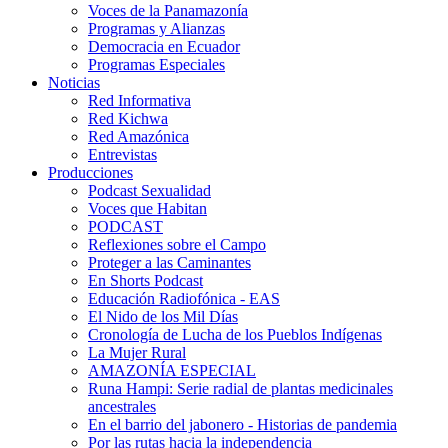
Voces de la Panamazonía
Programas y Alianzas
Democracia en Ecuador
Programas Especiales
Noticias
Red Informativa
Red Kichwa
Red Amazónica
Entrevistas
Producciones
Podcast Sexualidad
Voces que Habitan
PODCAST
Reflexiones sobre el Campo
Proteger a las Caminantes
En Shorts Podcast
Educación Radiofónica - EAS
El Nido de los Mil Días
Cronología de Lucha de los Pueblos Indígenas
La Mujer Rural
AMAZONÍA ESPECIAL
Runa Hampi: Serie radial de plantas medicinales
ancestrales
En el barrio del jabonero - Historias de pandemia
Por las rutas hacia la independencia