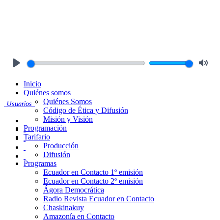
Play
Mute
Inicio
Quiénes somos
Quiénes Somos
Usuarios
Código de Ética y Difusión
Misión y Visión
Programación
Tarifario
Producción
Difusión
Programas
Ecuador en Contacto 1º emisión
Ecuador en Contacto 2º emisión
Ágora Democrática
Radio Revista Ecuador en Contacto
Chaskinakuy
Amazonía en Contacto