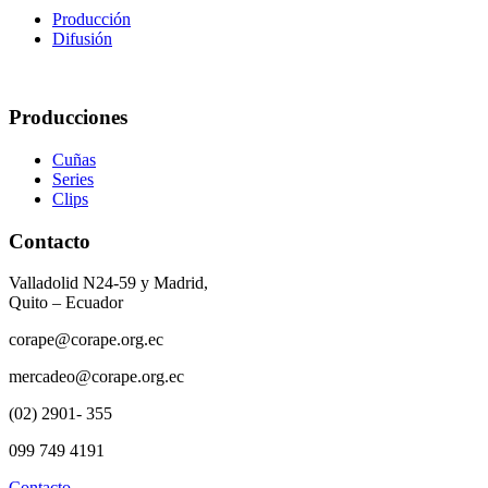
Producción
Difusión
Producciones
Cuñas
Series
Clips
Contacto
Valladolid N24-59 y Madrid,
Quito – Ecuador
corape@corape.org.ec
mercadeo@corape.org.ec
(02) 2901- 355
099 749 4191
Contacto