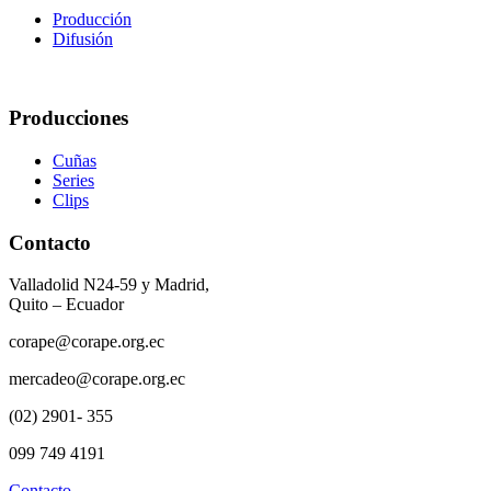
Producción
Difusión
Producciones
Cuñas
Series
Clips
Contacto
Valladolid N24-59 y Madrid,
Quito – Ecuador
corape@corape.org.ec
mercadeo@corape.org.ec
(02) 2901- 355
099 749 4191
Contacto