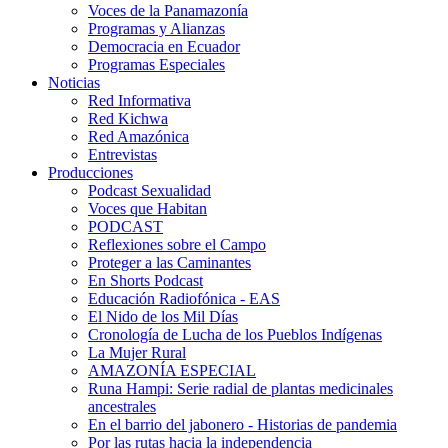
Voces de la Panamazonía
Programas y Alianzas
Democracia en Ecuador
Programas Especiales
Noticias
Red Informativa
Red Kichwa
Red Amazónica
Entrevistas
Producciones
Podcast Sexualidad
Voces que Habitan
PODCAST
Reflexiones sobre el Campo
Proteger a las Caminantes
En Shorts Podcast
Educación Radiofónica - EAS
El Nido de los Mil Días
Cronología de Lucha de los Pueblos Indígenas
La Mujer Rural
AMAZONÍA ESPECIAL
Runa Hampi: Serie radial de plantas medicinales
ancestrales
En el barrio del jabonero - Historias de pandemia
Por las rutas hacia la independencia