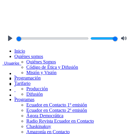
Play
Mute
Inicio
Quiénes somos
Quiénes Somos
Usuarios
Código de Ética y Difusión
Misión y Visión
Programación
Tarifario
Producción
Difusión
Programas
Ecuador en Contacto 1º emisión
Ecuador en Contacto 2º emisión
Ágora Democrática
Radio Revista Ecuador en Contacto
Chaskinakuy
Amazonía en Contacto