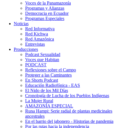
Voces de la Panamazonía
Programas y Alianzas
Democracia en Ecuador
Programas Especiales
Noticias
Red Informativa
Red Kichwa
Red Amazónica
Entrevistas
Producciones
Podcast Sexualidad
Voces que Habitan
PODCAST
Reflexiones sobre el Campo
Proteger a las Caminantes
En Shorts Podcast
Educación Radiofónica - EAS
El Nido de los Mil Días
Cronología de Lucha de los Pueblos Indígenas
La Mujer Rural
AMAZONÍA ESPECIAL
Runa Hampi: Serie radial de plantas medicinales
ancestrales
En el barrio del jabonero - Historias de pandemia
Por las rutas hacia la independencia