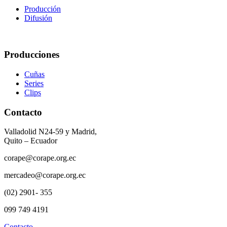
Producción
Difusión
Producciones
Cuñas
Series
Clips
Contacto
Valladolid N24-59 y Madrid,
Quito – Ecuador
corape@corape.org.ec
mercadeo@corape.org.ec
(02) 2901- 355
099 749 4191
Contacto