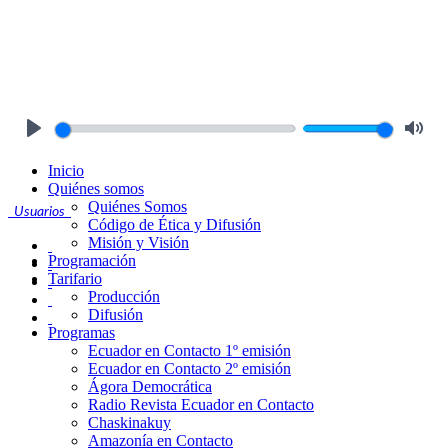
Play
Mute
Inicio
Quiénes somos
Quiénes Somos
Usuarios
Código de Ética y Difusión
Misión y Visión
Programación
Tarifario
Producción
Difusión
Programas
Ecuador en Contacto 1º emisión
Ecuador en Contacto 2º emisión
Ágora Democrática
Radio Revista Ecuador en Contacto
Chaskinakuy
Amazonía en Contacto