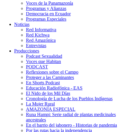
Voces de la Panamazonía
Programas y Alianzas
Democracia en Ecuador
Programas Especiales
Noticias
Red Informativa
Red Kichwa
Red Amazónica
Entrevistas
Producciones
Podcast Sexualidad
Voces que Habitan
PODCAST
Reflexiones sobre el Campo
Proteger a las Caminantes
En Shorts Podcast
Educación Radiofónica - EAS
El Nido de los Mil Días
Cronología de Lucha de los Pueblos Indígenas
La Mujer Rural
AMAZONÍA ESPECIAL
Runa Hampi: Serie radial de plantas medicinales
ancestrales
En el barrio del jabonero - Historias de pandemia
Por las rutas hacia la independencia