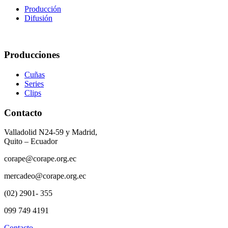
Producción
Difusión
Producciones
Cuñas
Series
Clips
Contacto
Valladolid N24-59 y Madrid,
Quito – Ecuador
corape@corape.org.ec
mercadeo@corape.org.ec
(02) 2901- 355
099 749 4191
Contacto