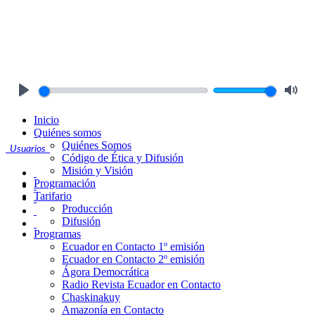
Play
Mute
Inicio
Quiénes somos
Quiénes Somos
Usuarios
Código de Ética y Difusión
Misión y Visión
Programación
Tarifario
Producción
Difusión
Programas
Ecuador en Contacto 1º emisión
Ecuador en Contacto 2º emisión
Ágora Democrática
Radio Revista Ecuador en Contacto
Chaskinakuy
Amazonía en Contacto