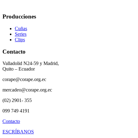
Producciones
Cuñas
Series
Clips
Contacto
Valladolid N24-59 y Madrid,
Quito – Ecuador
corape@corape.org.ec
mercadeo@corape.org.ec
(02) 2901- 355
099 749 4191
Contacto
ESCRÍBANOS