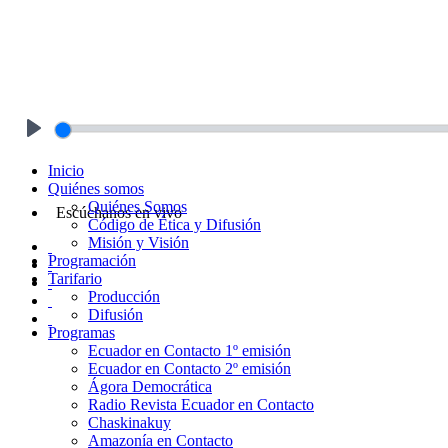
Play
Inicio
Quiénes somos
Quiénes Somos
Escúchanos en vivo
Código de Ética y Difusión
Misión y Visión
Programación
Tarifario
Producción
Difusión
Programas
Ecuador en Contacto 1º emisión
Ecuador en Contacto 2º emisión
Ágora Democrática
Radio Revista Ecuador en Contacto
Chaskinakuy
Amazonía en Contacto