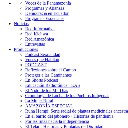
Voces de la Panamazonía
Programas y Alianzas
Democracia en Ecuador
Programas Especiales
Noticias
Red Informativa
Red Kichwa
Red Amazónica
Entrevistas
Producciones
Podcast Sexualidad
Voces que Habitan
PODCAST
Reflexiones sobre el Campo
Proteger a las Caminantes
En Shorts Podcast
Educación Radiofónica - EAS
El Nido de los Mil Días
Cronología de Lucha de los Pueblos Indígenas
La Mujer Rural
AMAZONÍA ESPECIAL
Runa Hampi: Serie radial de plantas medicinales ancestra
En el barrio del jabonero - Historias de pandemia
Por las rutas hacia la independencia
El Telar - Historias y Puntadas de Dignidad