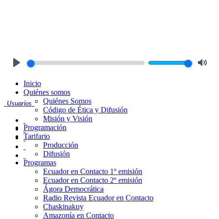
Play
Mute
Inicio
Quiénes somos
Quiénes Somos
Usuarios
Código de Ética y Difusión
Misión y Visión
Programación
Tarifario
Producción
Difusión
Programas
Ecuador en Contacto 1º emisión
Ecuador en Contacto 2º emisión
Ágora Democrática
Radio Revista Ecuador en Contacto
Chaskinakuy
Amazonía en Contacto