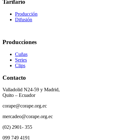
Tarifario
Producción
Difusión
Producciones
Cuñas
Series
Clips
Contacto
Valladolid N24-59 y Madrid,
Quito – Ecuador
corape@corape.org.ec
mercadeo@corape.org.ec
(02) 2901- 355
099 749 4191