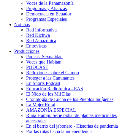
Voces de la Panamazonía
Programas y Alianzas
Democracia en Ecuador
Programas Especiales
Noticias
Red Informativa
Red Kichwa
Red Amazónica
Entrevistas
Producciones
Podcast Sexualidad
Voces que Habitan
PODCAST
Reflexiones sobre el Campo
Proteger a las Caminantes
En Shorts Podcast
Educación Radiofónica - EAS
El Nido de los Mil Días
Cronología de Lucha de los Pueblos Indígenas
La Mujer Rural
AMAZONÍA ESPECIAL
Runa Hampi: Serie radial de plantas medicinales
ancestrales
En el barrio del jabonero - Historias de pandemia
Por las rutas hacia la independencia