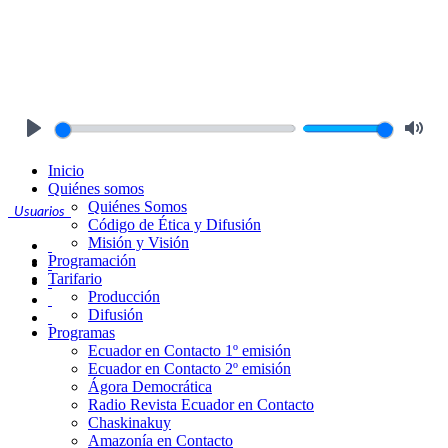
Play
Mute
Inicio
Quiénes somos
Quiénes Somos
Usuarios
Código de Ética y Difusión
Misión y Visión
Programación
Tarifario
Producción
Difusión
Programas
Ecuador en Contacto 1º emisión
Ecuador en Contacto 2º emisión
Ágora Democrática
Radio Revista Ecuador en Contacto
Chaskinakuy
Amazonía en Contacto