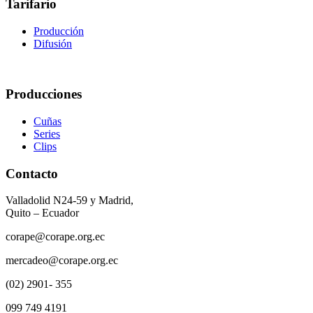
Tarifario
Producción
Difusión
Producciones
Cuñas
Series
Clips
Contacto
Valladolid N24-59 y Madrid,
Quito – Ecuador
corape@corape.org.ec
mercadeo@corape.org.ec
(02) 2901- 355
099 749 4191