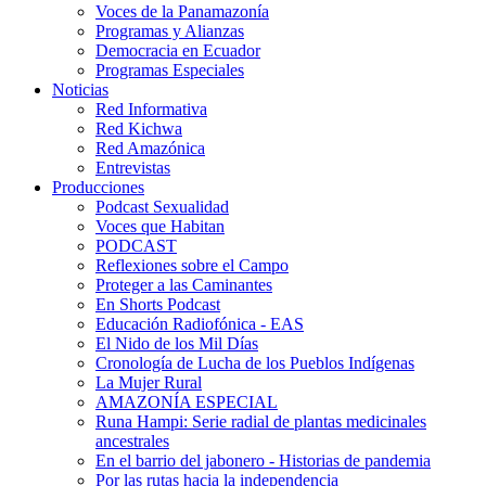
Voces de la Panamazonía
Programas y Alianzas
Democracia en Ecuador
Programas Especiales
Noticias
Red Informativa
Red Kichwa
Red Amazónica
Entrevistas
Producciones
Podcast Sexualidad
Voces que Habitan
PODCAST
Reflexiones sobre el Campo
Proteger a las Caminantes
En Shorts Podcast
Educación Radiofónica - EAS
El Nido de los Mil Días
Cronología de Lucha de los Pueblos Indígenas
La Mujer Rural
AMAZONÍA ESPECIAL
Runa Hampi: Serie radial de plantas medicinales
ancestrales
En el barrio del jabonero - Historias de pandemia
Por las rutas hacia la independencia