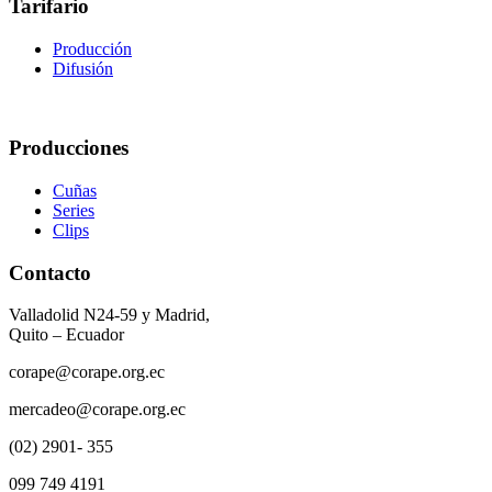
Tarifario
Producción
Difusión
Producciones
Cuñas
Series
Clips
Contacto
Valladolid N24-59 y Madrid,
Quito – Ecuador
corape@corape.org.ec
mercadeo@corape.org.ec
(02) 2901- 355
099 749 4191