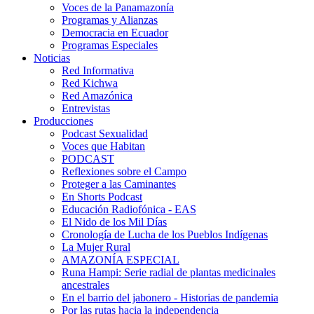
Voces de la Panamazonía
Programas y Alianzas
Democracia en Ecuador
Programas Especiales
Noticias
Red Informativa
Red Kichwa
Red Amazónica
Entrevistas
Producciones
Podcast Sexualidad
Voces que Habitan
PODCAST
Reflexiones sobre el Campo
Proteger a las Caminantes
En Shorts Podcast
Educación Radiofónica - EAS
El Nido de los Mil Días
Cronología de Lucha de los Pueblos Indígenas
La Mujer Rural
AMAZONÍA ESPECIAL
Runa Hampi: Serie radial de plantas medicinales
ancestrales
En el barrio del jabonero - Historias de pandemia
Por las rutas hacia la independencia