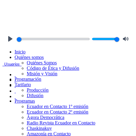
Play
Mute
Inicio
Quiénes somos
Quiénes Somos
Usuarios
Código de Ética y Difusión
Misión y Visión
Programación
Tarifario
Producción
Difusión
Programas
Ecuador en Contacto 1º emisión
Ecuador en Contacto 2º emisión
Ágora Democrática
Radio Revista Ecuador en Contacto
Chaskinakuy
Amazonía en Contacto