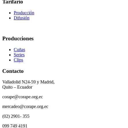
Tarifario
Producción
Difusión
Producciones
Cuñas
Series
Clips
Contacto
Valladolid N24-59 y Madrid,
Quito – Ecuador
corape@corape.org.ec
mercadeo@corape.org.ec
(02) 2901- 355
099 749 4191