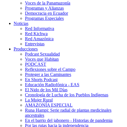
Voces de la Panamazonía
Programas y Alianzas
Democracia en Ecuador
Programas Especiales
Noticias
Red Informativa
Red Kichwa
Red Amazónica
Entrevistas
Producciones
Podcast Sexualidad
Voces que Habitan
PODCAST
Reflexiones sobre el Campo
Proteger a las Caminantes
En Shorts Podcast
Educación Radiofónica - EAS
El Nido de los Mil Días
Cronología de Lucha de los Pueblos Indígenas
La Mujer Rural
AMAZONÍA ESPECIAL
Runa Hampi: Serie radial de plantas medicinales
ancestrales
En el barrio del jabonero - Historias de pandemia
Por las rutas hacia la independencia