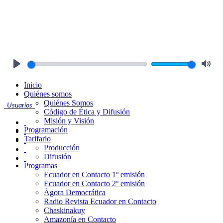
Play
Mute
Inicio
Quiénes somos
Quiénes Somos
Usuarios
Código de Ética y Difusión
Misión y Visión
Programación
Tarifario
Producción
Difusión
Programas
Ecuador en Contacto 1º emisión
Ecuador en Contacto 2º emisión
Ágora Democrática
Radio Revista Ecuador en Contacto
Chaskinakuy
Amazonía en Contacto