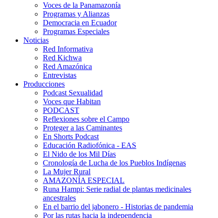
Voces de la Panamazonía
Programas y Alianzas
Democracia en Ecuador
Programas Especiales
Noticias
Red Informativa
Red Kichwa
Red Amazónica
Entrevistas
Producciones
Podcast Sexualidad
Voces que Habitan
PODCAST
Reflexiones sobre el Campo
Proteger a las Caminantes
En Shorts Podcast
Educación Radiofónica - EAS
El Nido de los Mil Días
Cronología de Lucha de los Pueblos Indígenas
La Mujer Rural
AMAZONÍA ESPECIAL
Runa Hampi: Serie radial de plantas medicinales
ancestrales
En el barrio del jabonero - Historias de pandemia
Por las rutas hacia la independencia