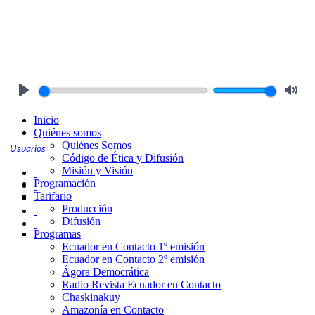
Play
Mute
Inicio
Quiénes somos
Quiénes Somos
Usuarios
Código de Ética y Difusión
Misión y Visión
Programación
Tarifario
Producción
Difusión
Programas
Ecuador en Contacto 1º emisión
Ecuador en Contacto 2º emisión
Ágora Democrática
Radio Revista Ecuador en Contacto
Chaskinakuy
Amazonía en Contacto