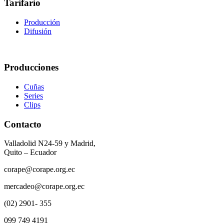
Tarifario
Producción
Difusión
Producciones
Cuñas
Series
Clips
Contacto
Valladolid N24-59 y Madrid,
Quito – Ecuador
corape@corape.org.ec
mercadeo@corape.org.ec
(02) 2901- 355
099 749 4191