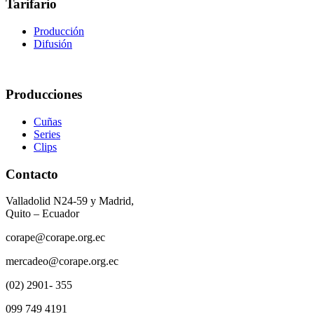
Tarifario
Producción
Difusión
Producciones
Cuñas
Series
Clips
Contacto
Valladolid N24-59 y Madrid,
Quito – Ecuador
corape@corape.org.ec
mercadeo@corape.org.ec
(02) 2901- 355
099 749 4191