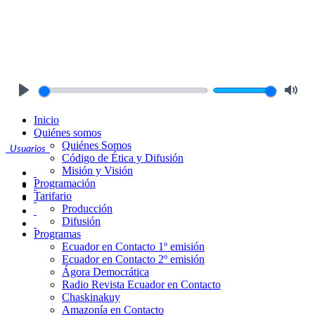
Play
Mute
Inicio
Quiénes somos
Quiénes Somos
Usuarios
Código de Ética y Difusión
Misión y Visión
Programación
Tarifario
Producción
Difusión
Programas
Ecuador en Contacto 1º emisión
Ecuador en Contacto 2º emisión
Ágora Democrática
Radio Revista Ecuador en Contacto
Chaskinakuy
Amazonía en Contacto