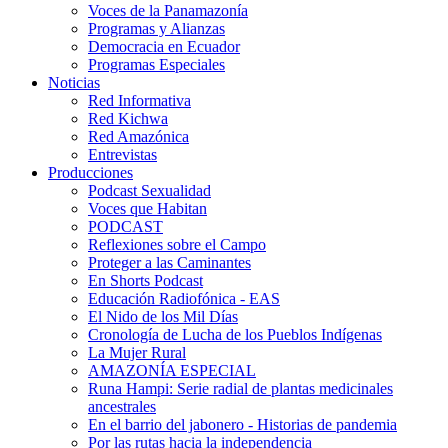
Voces de la Panamazonía
Programas y Alianzas
Democracia en Ecuador
Programas Especiales
Noticias
Red Informativa
Red Kichwa
Red Amazónica
Entrevistas
Producciones
Podcast Sexualidad
Voces que Habitan
PODCAST
Reflexiones sobre el Campo
Proteger a las Caminantes
En Shorts Podcast
Educación Radiofónica - EAS
El Nido de los Mil Días
Cronología de Lucha de los Pueblos Indígenas
La Mujer Rural
AMAZONÍA ESPECIAL
Runa Hampi: Serie radial de plantas medicinales
ancestrales
En el barrio del jabonero - Historias de pandemia
Por las rutas hacia la independencia