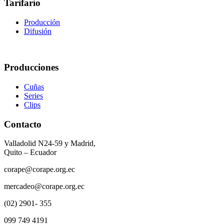
Tarifario
Producción
Difusión
Producciones
Cuñas
Series
Clips
Contacto
Valladolid N24-59 y Madrid,
Quito – Ecuador
corape@corape.org.ec
mercadeo@corape.org.ec
(02) 2901- 355
099 749 4191