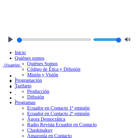
Play
Mute
Inicio
Quiénes somos
Quiénes Somos
Usuarios
Código de Ética y Difusión
Misión y Visión
Programación
Tarifario
Producción
Difusión
Programas
Ecuador en Contacto 1º emisión
Ecuador en Contacto 2º emisión
Ágora Democrática
Radio Revista Ecuador en Contacto
Chaskinakuy
Amazonía en Contacto