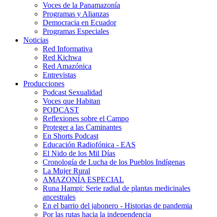
Voces de la Panamazonía
Programas y Alianzas
Democracia en Ecuador
Programas Especiales
Noticias
Red Informativa
Red Kichwa
Red Amazónica
Entrevistas
Producciones
Podcast Sexualidad
Voces que Habitan
PODCAST
Reflexiones sobre el Campo
Proteger a las Caminantes
En Shorts Podcast
Educación Radiofónica - EAS
El Nido de los Mil Días
Cronología de Lucha de los Pueblos Indígenas
La Mujer Rural
AMAZONÍA ESPECIAL
Runa Hampi: Serie radial de plantas medicinales
ancestrales
En el barrio del jabonero - Historias de pandemia
Por las rutas hacia la independencia