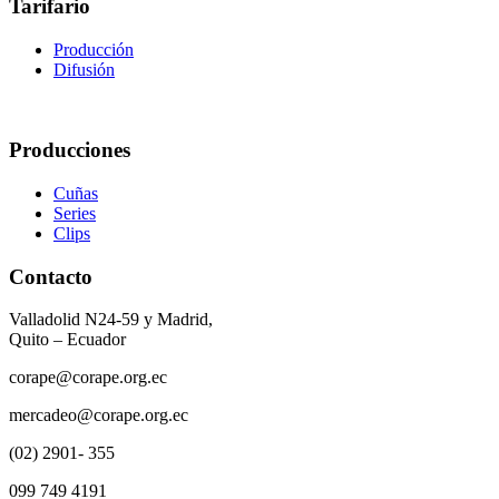
Tarifario
Producción
Difusión
Producciones
Cuñas
Series
Clips
Contacto
Valladolid N24-59 y Madrid,
Quito – Ecuador
corape@corape.org.ec
mercadeo@corape.org.ec
(02) 2901- 355
099 749 4191