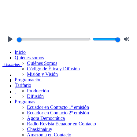
Play
Mute
Inicio
Quiénes somos
Quiénes Somos
Usuarios
Código de Ética y Difusión
Misión y Visión
Programación
Tarifario
Producción
Difusión
Programas
Ecuador en Contacto 1º emisión
Ecuador en Contacto 2º emisión
Ágora Democrática
Radio Revista Ecuador en Contacto
Chaskinakuy
Amazonía en Contacto