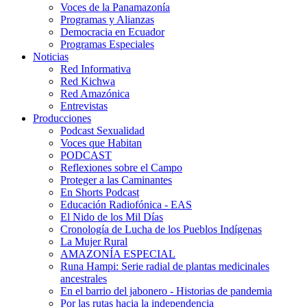
Voces de la Panamazonía
Programas y Alianzas
Democracia en Ecuador
Programas Especiales
Noticias
Red Informativa
Red Kichwa
Red Amazónica
Entrevistas
Producciones
Podcast Sexualidad
Voces que Habitan
PODCAST
Reflexiones sobre el Campo
Proteger a las Caminantes
En Shorts Podcast
Educación Radiofónica - EAS
El Nido de los Mil Días
Cronología de Lucha de los Pueblos Indígenas
La Mujer Rural
AMAZONÍA ESPECIAL
Runa Hampi: Serie radial de plantas medicinales
ancestrales
En el barrio del jabonero - Historias de pandemia
Por las rutas hacia la independencia