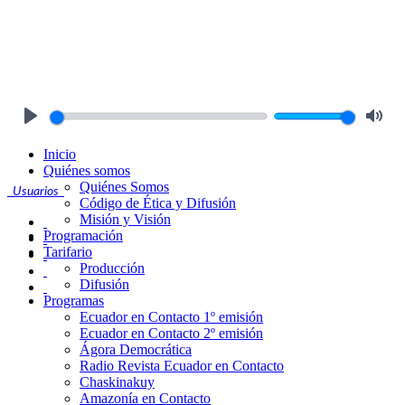
Play
Mute
Inicio
Quiénes somos
Quiénes Somos
Usuarios
Código de Ética y Difusión
Misión y Visión
Programación
Tarifario
Producción
Difusión
Programas
Ecuador en Contacto 1º emisión
Ecuador en Contacto 2º emisión
Ágora Democrática
Radio Revista Ecuador en Contacto
Chaskinakuy
Amazonía en Contacto