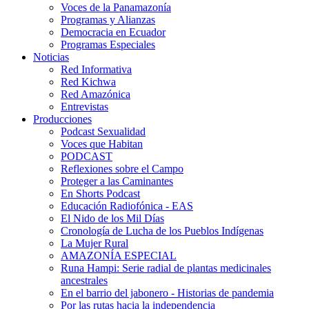
Voces de la Panamazonía
Programas y Alianzas
Democracia en Ecuador
Programas Especiales
Noticias
Red Informativa
Red Kichwa
Red Amazónica
Entrevistas
Producciones
Podcast Sexualidad
Voces que Habitan
PODCAST
Reflexiones sobre el Campo
Proteger a las Caminantes
En Shorts Podcast
Educación Radiofónica - EAS
El Nido de los Mil Días
Cronología de Lucha de los Pueblos Indígenas
La Mujer Rural
AMAZONÍA ESPECIAL
Runa Hampi: Serie radial de plantas medicinales
ancestrales
En el barrio del jabonero - Historias de pandemia
Por las rutas hacia la independencia