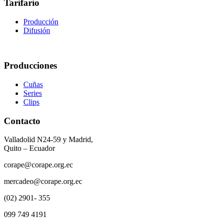
Tarifario
Producción
Difusión
Producciones
Cuñas
Series
Clips
Contacto
Valladolid N24-59 y Madrid,
Quito – Ecuador
corape@corape.org.ec
mercadeo@corape.org.ec
(02) 2901- 355
099 749 4191