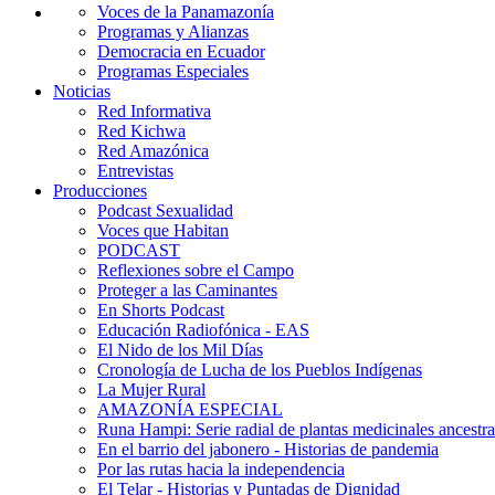
Voces de la Panamazonía
Programas y Alianzas
Democracia en Ecuador
Programas Especiales
Noticias
Red Informativa
Red Kichwa
Red Amazónica
Entrevistas
Producciones
Podcast Sexualidad
Voces que Habitan
PODCAST
Reflexiones sobre el Campo
Proteger a las Caminantes
En Shorts Podcast
Educación Radiofónica - EAS
El Nido de los Mil Días
Cronología de Lucha de los Pueblos Indígenas
La Mujer Rural
AMAZONÍA ESPECIAL
Runa Hampi: Serie radial de plantas medicinales ancestra
En el barrio del jabonero - Historias de pandemia
Por las rutas hacia la independencia
El Telar - Historias y Puntadas de Dignidad