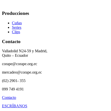
Producciones
Cuñas
Series
Clips
Contacto
Valladolid N24-59 y Madrid,
Quito – Ecuador
corape@corape.org.ec
mercadeo@corape.org.ec
(02) 2901- 355
099 749 4191
Contacto
ESCRÍBANOS