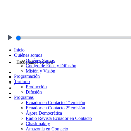
Play
Inicio
Quiénes somos
Quiénes Somos
Escúchanos en vivo
Código de Ética y Difusión
Misión y Visión
Programación
Tarifario
Producción
Difusión
Programas
Ecuador en Contacto 1º emisión
Ecuador en Contacto 2º emisión
Ágora Democrática
Radio Revista Ecuador en Contacto
Chaskinakuy
Amazonía en Contacto