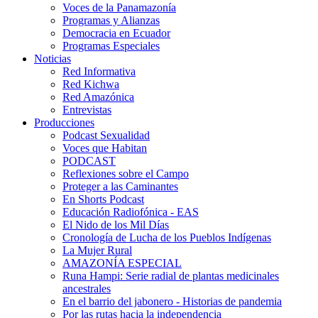
Voces de la Panamazonía
Programas y Alianzas
Democracia en Ecuador
Programas Especiales
Noticias
Red Informativa
Red Kichwa
Red Amazónica
Entrevistas
Producciones
Podcast Sexualidad
Voces que Habitan
PODCAST
Reflexiones sobre el Campo
Proteger a las Caminantes
En Shorts Podcast
Educación Radiofónica - EAS
El Nido de los Mil Días
Cronología de Lucha de los Pueblos Indígenas
La Mujer Rural
AMAZONÍA ESPECIAL
Runa Hampi: Serie radial de plantas medicinales
ancestrales
En el barrio del jabonero - Historias de pandemia
Por las rutas hacia la independencia