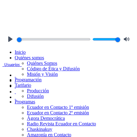
Play
Mute
Inicio
Quiénes somos
Quiénes Somos
Usuarios
Código de Ética y Difusión
Misión y Visión
Programación
Tarifario
Producción
Difusión
Programas
Ecuador en Contacto 1º emisión
Ecuador en Contacto 2º emisión
Ágora Democrática
Radio Revista Ecuador en Contacto
Chaskinakuy
Amazonía en Contacto