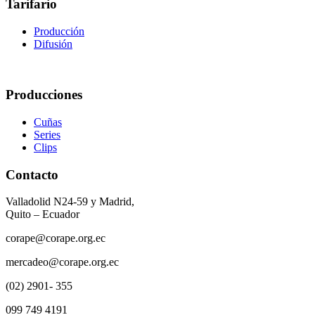
Tarifario
Producción
Difusión
Producciones
Cuñas
Series
Clips
Contacto
Valladolid N24-59 y Madrid,
Quito – Ecuador
corape@corape.org.ec
mercadeo@corape.org.ec
(02) 2901- 355
099 749 4191