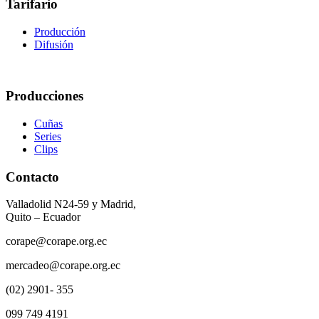
Tarifario
Producción
Difusión
Producciones
Cuñas
Series
Clips
Contacto
Valladolid N24-59 y Madrid,
Quito – Ecuador
corape@corape.org.ec
mercadeo@corape.org.ec
(02) 2901- 355
099 749 4191