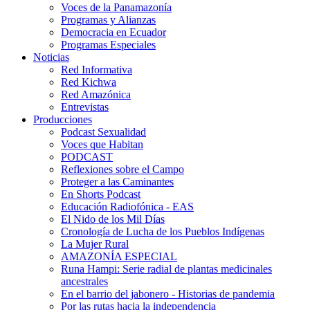
Voces de la Panamazonía
Programas y Alianzas
Democracia en Ecuador
Programas Especiales
Noticias
Red Informativa
Red Kichwa
Red Amazónica
Entrevistas
Producciones
Podcast Sexualidad
Voces que Habitan
PODCAST
Reflexiones sobre el Campo
Proteger a las Caminantes
En Shorts Podcast
Educación Radiofónica - EAS
El Nido de los Mil Días
Cronología de Lucha de los Pueblos Indígenas
La Mujer Rural
AMAZONÍA ESPECIAL
Runa Hampi: Serie radial de plantas medicinales
ancestrales
En el barrio del jabonero - Historias de pandemia
Por las rutas hacia la independencia