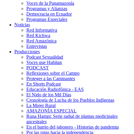
Voces de la Panamazonía
Programas y Alianzas
Democracia en Ecuador
Programas Especiales
Noticias
Red Informativa
Red Kichwa
Red Amazónica
Entrevistas
Producciones
Podcast Sexualidad
Voces que Habitan
PODCAST
Reflexiones sobre el Campo
Proteger a las Caminantes
En Shorts Podcast
Educación Radiofónica - EAS
El Nido de los Mil Días
Cronología de Lucha de los Pueblos Indígenas
La Mujer Rural
AMAZONÍA ESPECIAL
Runa Hampi: Serie radial de plantas medicinales
ancestrales
En el barrio del jabonero - Historias de pandemia
Por las rutas hacia la independencia