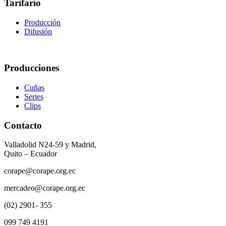
Tarifario
Producción
Difusión
Producciones
Cuñas
Series
Clips
Contacto
Valladolid N24-59 y Madrid,
Quito – Ecuador
corape@corape.org.ec
mercadeo@corape.org.ec
(02) 2901- 355
099 749 4191