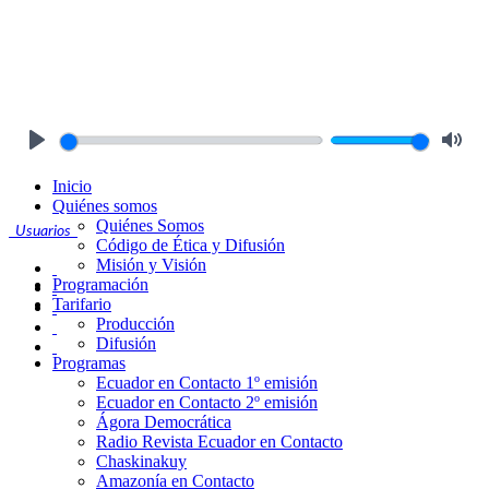
Play
Mute
Inicio
Quiénes somos
Quiénes Somos
Usuarios
Código de Ética y Difusión
Misión y Visión
Programación
Tarifario
Producción
Difusión
Programas
Ecuador en Contacto 1º emisión
Ecuador en Contacto 2º emisión
Ágora Democrática
Radio Revista Ecuador en Contacto
Chaskinakuy
Amazonía en Contacto