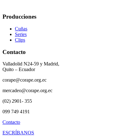
Producciones
Cuñas
Series
Clips
Contacto
Valladolid N24-59 y Madrid,
Quito – Ecuador
corape@corape.org.ec
mercadeo@corape.org.ec
(02) 2901- 355
099 749 4191
Contacto
ESCRÍBANOS