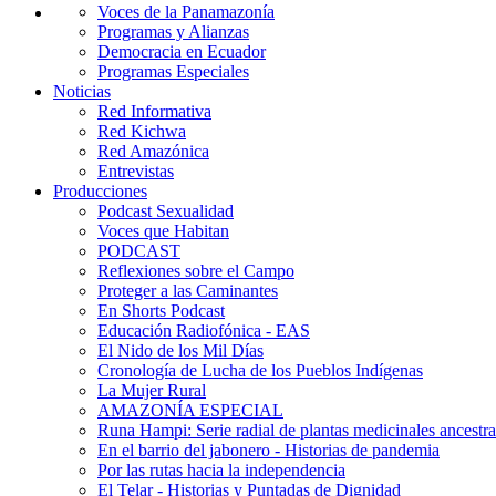
Voces de la Panamazonía
Programas y Alianzas
Democracia en Ecuador
Programas Especiales
Noticias
Red Informativa
Red Kichwa
Red Amazónica
Entrevistas
Producciones
Podcast Sexualidad
Voces que Habitan
PODCAST
Reflexiones sobre el Campo
Proteger a las Caminantes
En Shorts Podcast
Educación Radiofónica - EAS
El Nido de los Mil Días
Cronología de Lucha de los Pueblos Indígenas
La Mujer Rural
AMAZONÍA ESPECIAL
Runa Hampi: Serie radial de plantas medicinales ancestra
En el barrio del jabonero - Historias de pandemia
Por las rutas hacia la independencia
El Telar - Historias y Puntadas de Dignidad