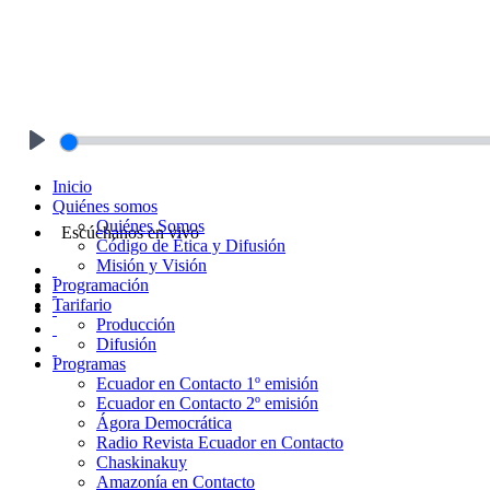
Play
Inicio
Quiénes somos
Quiénes Somos
Escúchanos en vivo
Código de Ética y Difusión
Misión y Visión
Programación
Tarifario
Producción
Difusión
Programas
Ecuador en Contacto 1º emisión
Ecuador en Contacto 2º emisión
Ágora Democrática
Radio Revista Ecuador en Contacto
Chaskinakuy
Amazonía en Contacto