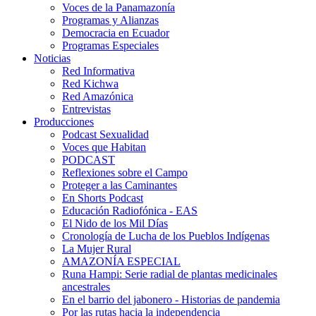
Voces de la Panamazonía
Programas y Alianzas
Democracia en Ecuador
Programas Especiales
Noticias
Red Informativa
Red Kichwa
Red Amazónica
Entrevistas
Producciones
Podcast Sexualidad
Voces que Habitan
PODCAST
Reflexiones sobre el Campo
Proteger a las Caminantes
En Shorts Podcast
Educación Radiofónica - EAS
El Nido de los Mil Días
Cronología de Lucha de los Pueblos Indígenas
La Mujer Rural
AMAZONÍA ESPECIAL
Runa Hampi: Serie radial de plantas medicinales
ancestrales
En el barrio del jabonero - Historias de pandemia
Por las rutas hacia la independencia