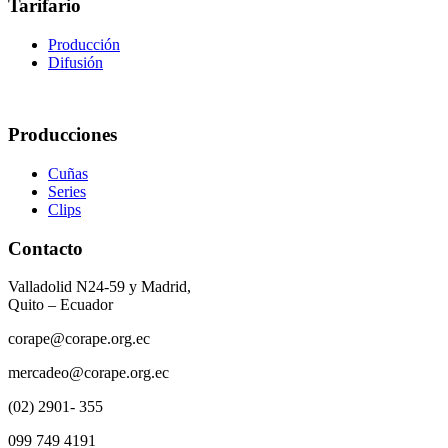
Tarifario
Producción
Difusión
Producciones
Cuñas
Series
Clips
Contacto
Valladolid N24-59 y Madrid,
Quito – Ecuador
corape@corape.org.ec
mercadeo@corape.org.ec
(02) 2901- 355
099 749 4191