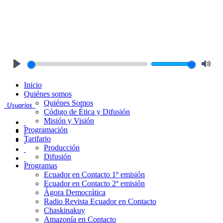
Play
Mute
Inicio
Quiénes somos
Quiénes Somos
Usuarios
Código de Ética y Difusión
Misión y Visión
Programación
Tarifario
Producción
Difusión
Programas
Ecuador en Contacto 1º emisión
Ecuador en Contacto 2º emisión
Ágora Democrática
Radio Revista Ecuador en Contacto
Chaskinakuy
Amazonía en Contacto