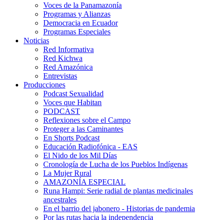
Voces de la Panamazonía
Programas y Alianzas
Democracia en Ecuador
Programas Especiales
Noticias
Red Informativa
Red Kichwa
Red Amazónica
Entrevistas
Producciones
Podcast Sexualidad
Voces que Habitan
PODCAST
Reflexiones sobre el Campo
Proteger a las Caminantes
En Shorts Podcast
Educación Radiofónica - EAS
El Nido de los Mil Días
Cronología de Lucha de los Pueblos Indígenas
La Mujer Rural
AMAZONÍA ESPECIAL
Runa Hampi: Serie radial de plantas medicinales
ancestrales
En el barrio del jabonero - Historias de pandemia
Por las rutas hacia la independencia