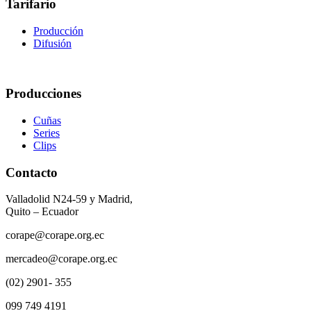
Tarifario
Producción
Difusión
Producciones
Cuñas
Series
Clips
Contacto
Valladolid N24-59 y Madrid,
Quito – Ecuador
corape@corape.org.ec
mercadeo@corape.org.ec
(02) 2901- 355
099 749 4191