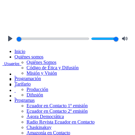
Play
Mute
Inicio
Quiénes somos
Quiénes Somos
Usuarios
Código de Ética y Difusión
Misión y Visión
Programación
Tarifario
Producción
Difusión
Programas
Ecuador en Contacto 1º emisión
Ecuador en Contacto 2º emisión
Ágora Democrática
Radio Revista Ecuador en Contacto
Chaskinakuy
Amazonía en Contacto