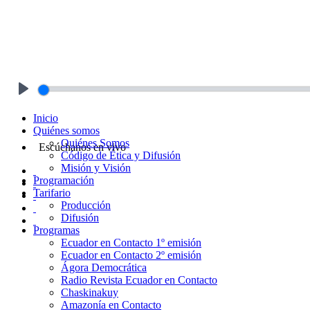
Play
Inicio
Quiénes somos
Quiénes Somos
Escúchanos en vivo
Código de Ética y Difusión
Misión y Visión
Programación
Tarifario
Producción
Difusión
Programas
Ecuador en Contacto 1º emisión
Ecuador en Contacto 2º emisión
Ágora Democrática
Radio Revista Ecuador en Contacto
Chaskinakuy
Amazonía en Contacto