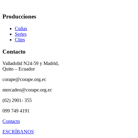
Producciones
Cuñas
Series
Clips
Contacto
Valladolid N24-59 y Madrid,
Quito – Ecuador
corape@corape.org.ec
mercadeo@corape.org.ec
(02) 2901- 355
099 749 4191
Contacto
ESCRÍBANOS