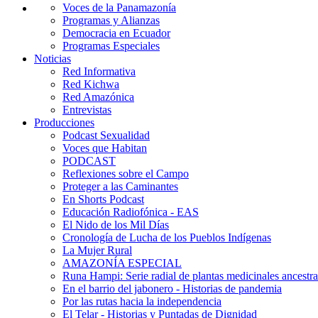
Voces de la Panamazonía
Programas y Alianzas
Democracia en Ecuador
Programas Especiales
Noticias
Red Informativa
Red Kichwa
Red Amazónica
Entrevistas
Producciones
Podcast Sexualidad
Voces que Habitan
PODCAST
Reflexiones sobre el Campo
Proteger a las Caminantes
En Shorts Podcast
Educación Radiofónica - EAS
El Nido de los Mil Días
Cronología de Lucha de los Pueblos Indígenas
La Mujer Rural
AMAZONÍA ESPECIAL
Runa Hampi: Serie radial de plantas medicinales ancestra
En el barrio del jabonero - Historias de pandemia
Por las rutas hacia la independencia
El Telar - Historias y Puntadas de Dignidad