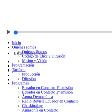
Play
Inicio
Quiénes somos
Quiénes Somos
Escúchanos en vivo
Código de Ética y Difusión
Misión y Visión
Programación
Tarifario
Producción
Difusión
Programas
Ecuador en Contacto 1º emisión
Ecuador en Contacto 2º emisión
Ágora Democrática
Radio Revista Ecuador en Contacto
Chaskinakuy
Amazonía en Contacto