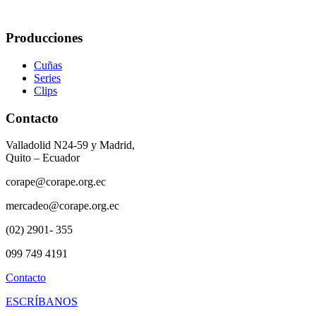
Producciones
Cuñas
Series
Clips
Contacto
Valladolid N24-59 y Madrid,
Quito – Ecuador
corape@corape.org.ec
mercadeo@corape.org.ec
(02) 2901- 355
099 749 4191
Contacto
ESCRÍBANOS