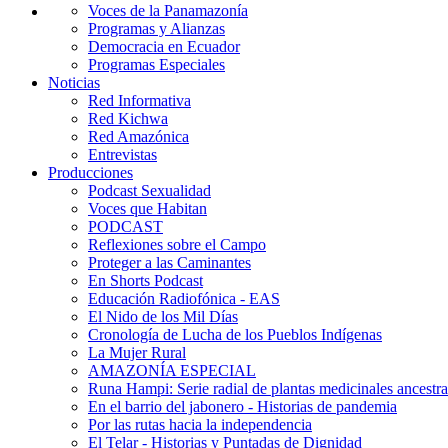
Voces de la Panamazonía
Programas y Alianzas
Democracia en Ecuador
Programas Especiales
Noticias
Red Informativa
Red Kichwa
Red Amazónica
Entrevistas
Producciones
Podcast Sexualidad
Voces que Habitan
PODCAST
Reflexiones sobre el Campo
Proteger a las Caminantes
En Shorts Podcast
Educación Radiofónica - EAS
El Nido de los Mil Días
Cronología de Lucha de los Pueblos Indígenas
La Mujer Rural
AMAZONÍA ESPECIAL
Runa Hampi: Serie radial de plantas medicinales ancestra
En el barrio del jabonero - Historias de pandemia
Por las rutas hacia la independencia
El Telar - Historias y Puntadas de Dignidad