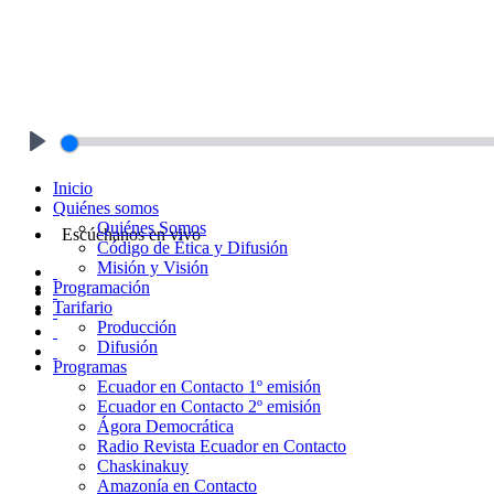
Play
Inicio
Quiénes somos
Quiénes Somos
Escúchanos en vivo
Código de Ética y Difusión
Misión y Visión
Programación
Tarifario
Producción
Difusión
Programas
Ecuador en Contacto 1º emisión
Ecuador en Contacto 2º emisión
Ágora Democrática
Radio Revista Ecuador en Contacto
Chaskinakuy
Amazonía en Contacto