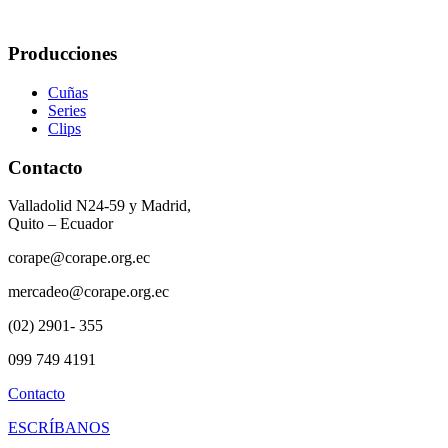
Producciones
Cuñas
Series
Clips
Contacto
Valladolid N24-59 y Madrid,
Quito – Ecuador
corape@corape.org.ec
mercadeo@corape.org.ec
(02) 2901- 355
099 749 4191
Contacto
ESCRÍBANOS