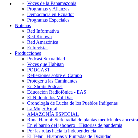
Voces de la Panamazonía
Programas y Alianzas
Democracia en Ecuador
Programas Especiales
Noticias
Red Informativa
Red Kichwa
Red Amazónica
Entrevistas
Producciones
Podcast Sexualidad
Voces que Habitan
PODCAST
Reflexiones sobre el Campo
Proteger a las Caminantes
En Shorts Podcast
Educación Radiofónica - EAS
El Nido de los Mil Días
Cronología de Lucha de los Pueblos Indígenas
La Mujer Rural
AMAZONÍA ESPECIAL
Runa Hampi: Serie radial de plantas medicinales ancestra
En el barrio del jabonero - Historias de pandemia
Por las rutas hacia la independencia
El Telar - Historias y Puntadas de Dignidad