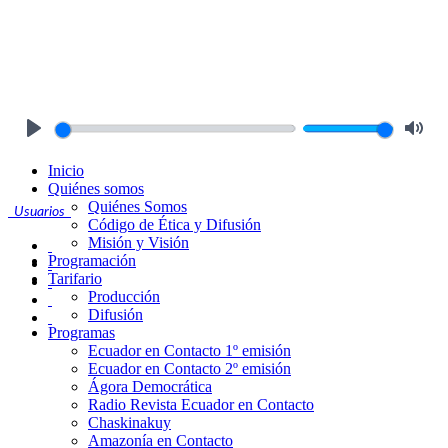
Play
Mute
Inicio
Quiénes somos
Quiénes Somos
Usuarios
Código de Ética y Difusión
Misión y Visión
Programación
Tarifario
Producción
Difusión
Programas
Ecuador en Contacto 1º emisión
Ecuador en Contacto 2º emisión
Ágora Democrática
Radio Revista Ecuador en Contacto
Chaskinakuy
Amazonía en Contacto