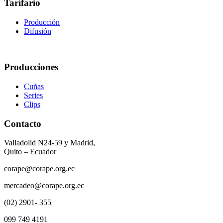
Tarifario
Producción
Difusión
Producciones
Cuñas
Series
Clips
Contacto
Valladolid N24-59 y Madrid,
Quito – Ecuador
corape@corape.org.ec
mercadeo@corape.org.ec
(02) 2901- 355
099 749 4191