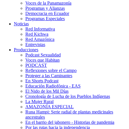
Voces de la Panamazonía
Programas y Alianzas
Democracia en Ecuador
Programas Especiales
Noticias
Red Informativa
Red Kichwa
Red Amazónica
Entrevistas
Producciones
Podcast Sexualidad
Voces que Habitan
PODCAST
Reflexiones sobre el Campo
Proteger a las Caminantes
En Shorts Podcast
Educación Radiofónica - EAS
El Nido de los Mil Días
Cronología de Lucha de los Pueblos Indígenas
La Mujer Rural
AMAZONÍA ESPECIAL
Runa Hampi: Serie radial de plantas medicinales
ancestrales
En el barrio del jabonero - Historias de pandemia
Por las rutas hacia la independencia