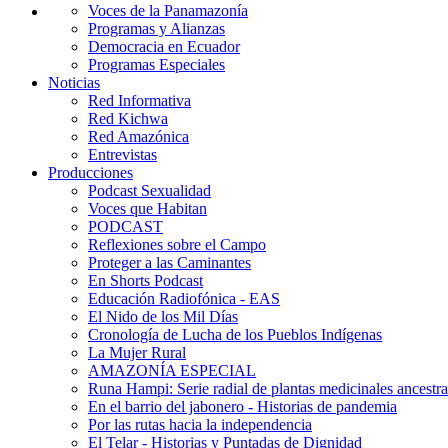
Voces de la Panamazonía
Programas y Alianzas
Democracia en Ecuador
Programas Especiales
Noticias
Red Informativa
Red Kichwa
Red Amazónica
Entrevistas
Producciones
Podcast Sexualidad
Voces que Habitan
PODCAST
Reflexiones sobre el Campo
Proteger a las Caminantes
En Shorts Podcast
Educación Radiofónica - EAS
El Nido de los Mil Días
Cronología de Lucha de los Pueblos Indígenas
La Mujer Rural
AMAZONÍA ESPECIAL
Runa Hampi: Serie radial de plantas medicinales ancestra
En el barrio del jabonero - Historias de pandemia
Por las rutas hacia la independencia
El Telar - Historias y Puntadas de Dignidad