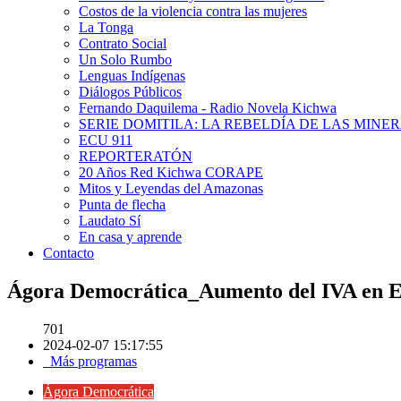
Costos de la violencia contra las mujeres
La Tonga
Contrato Social
Un Solo Rumbo
Lenguas Indígenas
Diálogos Públicos
Fernando Daquilema - Radio Novela Kichwa
SERIE DOMITILA: LA REBELDÍA DE LAS MINE
ECU 911
REPORTERATÓN
20 Años Red Kichwa CORAPE
Mitos y Leyendas del Amazonas
Punta de flecha
Laudato Sí
En casa y aprende
Contacto
Ágora Democrática_Aumento del IVA en E
701
2024-02-07 15:17:55
Más programas
Ágora Democrática