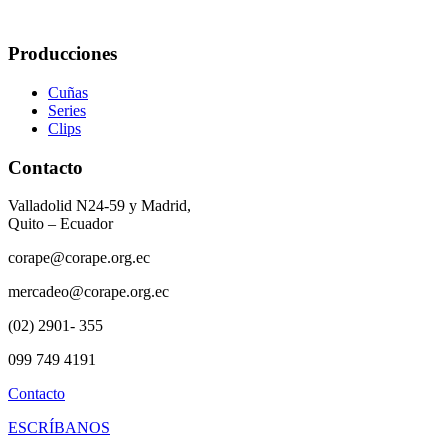
Producciones
Cuñas
Series
Clips
Contacto
Valladolid N24-59 y Madrid,
Quito – Ecuador
corape@corape.org.ec
mercadeo@corape.org.ec
(02) 2901- 355
099 749 4191
Contacto
ESCRÍBANOS