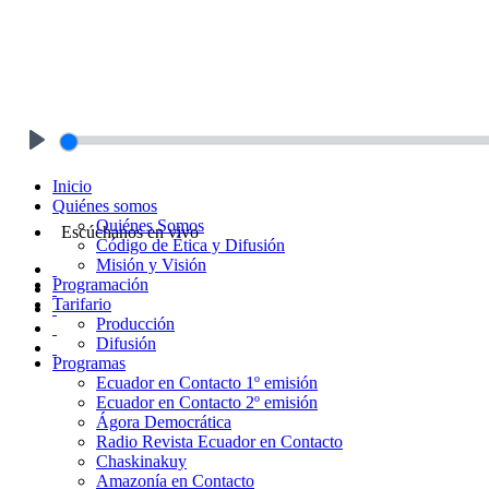
Play
Inicio
Quiénes somos
Quiénes Somos
Escúchanos en vivo
Código de Ética y Difusión
Misión y Visión
Programación
Tarifario
Producción
Difusión
Programas
Ecuador en Contacto 1º emisión
Ecuador en Contacto 2º emisión
Ágora Democrática
Radio Revista Ecuador en Contacto
Chaskinakuy
Amazonía en Contacto