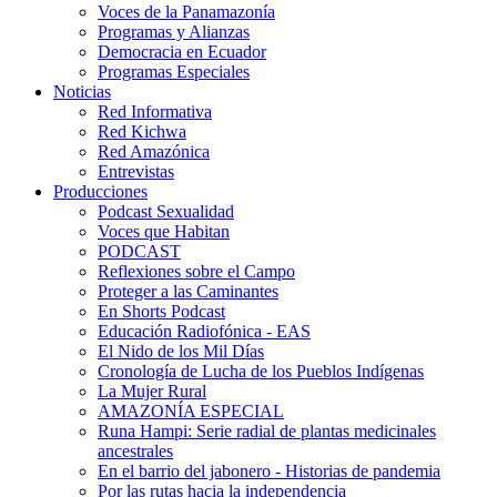
Voces de la Panamazonía
Programas y Alianzas
Democracia en Ecuador
Programas Especiales
Noticias
Red Informativa
Red Kichwa
Red Amazónica
Entrevistas
Producciones
Podcast Sexualidad
Voces que Habitan
PODCAST
Reflexiones sobre el Campo
Proteger a las Caminantes
En Shorts Podcast
Educación Radiofónica - EAS
El Nido de los Mil Días
Cronología de Lucha de los Pueblos Indígenas
La Mujer Rural
AMAZONÍA ESPECIAL
Runa Hampi: Serie radial de plantas medicinales
ancestrales
En el barrio del jabonero - Historias de pandemia
Por las rutas hacia la independencia