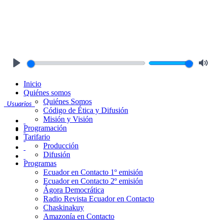
Play
Mute
Inicio
Quiénes somos
Quiénes Somos
Usuarios
Código de Ética y Difusión
Misión y Visión
Programación
Tarifario
Producción
Difusión
Programas
Ecuador en Contacto 1º emisión
Ecuador en Contacto 2º emisión
Ágora Democrática
Radio Revista Ecuador en Contacto
Chaskinakuy
Amazonía en Contacto