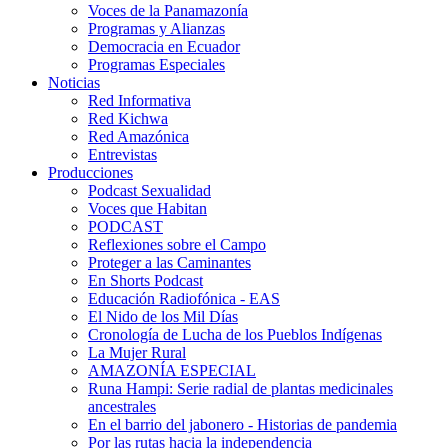
Voces de la Panamazonía
Programas y Alianzas
Democracia en Ecuador
Programas Especiales
Noticias
Red Informativa
Red Kichwa
Red Amazónica
Entrevistas
Producciones
Podcast Sexualidad
Voces que Habitan
PODCAST
Reflexiones sobre el Campo
Proteger a las Caminantes
En Shorts Podcast
Educación Radiofónica - EAS
El Nido de los Mil Días
Cronología de Lucha de los Pueblos Indígenas
La Mujer Rural
AMAZONÍA ESPECIAL
Runa Hampi: Serie radial de plantas medicinales
ancestrales
En el barrio del jabonero - Historias de pandemia
Por las rutas hacia la independencia