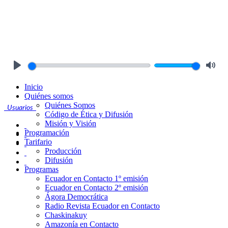
Play
Mute
Inicio
Quiénes somos
Quiénes Somos
Usuarios
Código de Ética y Difusión
Misión y Visión
Programación
Tarifario
Producción
Difusión
Programas
Ecuador en Contacto 1º emisión
Ecuador en Contacto 2º emisión
Ágora Democrática
Radio Revista Ecuador en Contacto
Chaskinakuy
Amazonía en Contacto