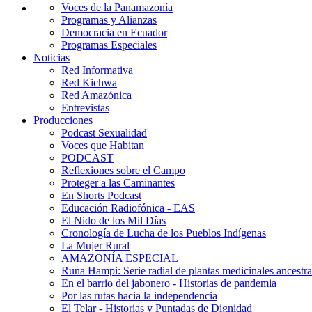
Voces de la Panamazonía
Programas y Alianzas
Democracia en Ecuador
Programas Especiales
Noticias
Red Informativa
Red Kichwa
Red Amazónica
Entrevistas
Producciones
Podcast Sexualidad
Voces que Habitan
PODCAST
Reflexiones sobre el Campo
Proteger a las Caminantes
En Shorts Podcast
Educación Radiofónica - EAS
El Nido de los Mil Días
Cronología de Lucha de los Pueblos Indígenas
La Mujer Rural
AMAZONÍA ESPECIAL
Runa Hampi: Serie radial de plantas medicinales ancestra
En el barrio del jabonero - Historias de pandemia
Por las rutas hacia la independencia
El Telar - Historias y Puntadas de Dignidad