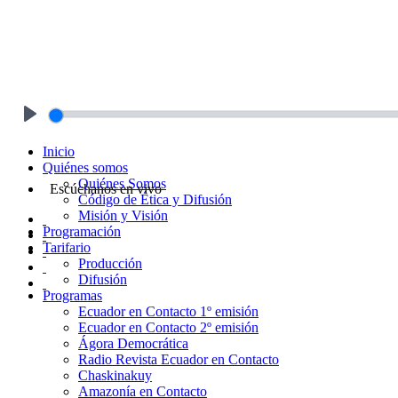
Play
Inicio
Quiénes somos
Quiénes Somos
Escúchanos en vivo
Código de Ética y Difusión
Misión y Visión
Programación
Tarifario
Producción
Difusión
Programas
Ecuador en Contacto 1º emisión
Ecuador en Contacto 2º emisión
Ágora Democrática
Radio Revista Ecuador en Contacto
Chaskinakuy
Amazonía en Contacto