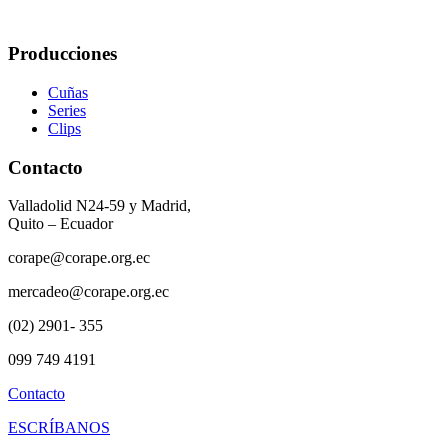
Producciones
Cuñas
Series
Clips
Contacto
Valladolid N24-59 y Madrid,
Quito – Ecuador
corape@corape.org.ec
mercadeo@corape.org.ec
(02) 2901- 355
099 749 4191
Contacto
ESCRÍBANOS