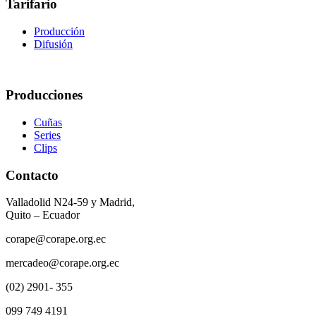
Tarifario
Producción
Difusión
Producciones
Cuñas
Series
Clips
Contacto
Valladolid N24-59 y Madrid,
Quito – Ecuador
corape@corape.org.ec
mercadeo@corape.org.ec
(02) 2901- 355
099 749 4191