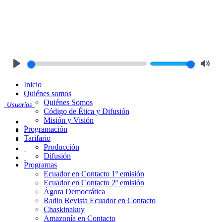
Play
Mute
Inicio
Quiénes somos
Quiénes Somos
Usuarios
Código de Ética y Difusión
Misión y Visión
Programación
Tarifario
Producción
Difusión
Programas
Ecuador en Contacto 1º emisión
Ecuador en Contacto 2º emisión
Ágora Democrática
Radio Revista Ecuador en Contacto
Chaskinakuy
Amazonía en Contacto