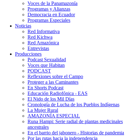
Voces de la Panamazonía
Programas y Alianzas
Democracia en Ecuador
Programas Especiales
Noticias
Red Informativa
Red Kichwa
Red Amazónica
Entrevistas
Producciones
Podcast Sexualidad
Voces que Habitan
PODCAST
Reflexiones sobre el Campo
Proteger a las Caminantes
En Shorts Podcast
Educación Radiofónica - EAS
El Nido de los Mil Días
Cronología de Lucha de los Pueblos Indígenas
La Mujer Rural
AMAZONÍA ESPECIAL
Runa Hampi: Serie radial de plantas medicinales
ancestrales
En el barrio del jabonero - Historias de pandemia
Por las rutas hacia la independencia