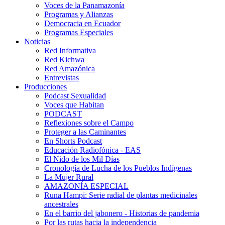
Voces de la Panamazonía
Programas y Alianzas
Democracia en Ecuador
Programas Especiales
Noticias
Red Informativa
Red Kichwa
Red Amazónica
Entrevistas
Producciones
Podcast Sexualidad
Voces que Habitan
PODCAST
Reflexiones sobre el Campo
Proteger a las Caminantes
En Shorts Podcast
Educación Radiofónica - EAS
El Nido de los Mil Días
Cronología de Lucha de los Pueblos Indígenas
La Mujer Rural
AMAZONÍA ESPECIAL
Runa Hampi: Serie radial de plantas medicinales
ancestrales
En el barrio del jabonero - Historias de pandemia
Por las rutas hacia la independencia