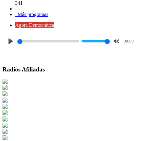
341
Más programas
Ágora Democrática
00:00
Play
Mute
Radios Afiliadas