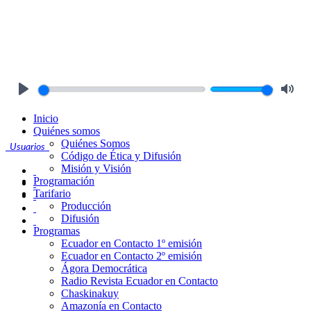
Play
Mute
Inicio
Quiénes somos
Quiénes Somos
Usuarios
Código de Ética y Difusión
Misión y Visión
Programación
Tarifario
Producción
Difusión
Programas
Ecuador en Contacto 1º emisión
Ecuador en Contacto 2º emisión
Ágora Democrática
Radio Revista Ecuador en Contacto
Chaskinakuy
Amazonía en Contacto