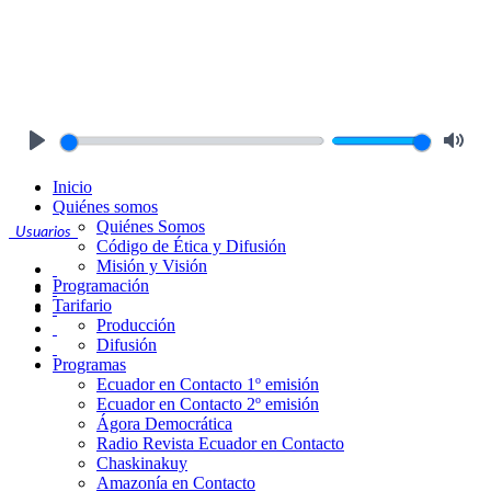
Play
Mute
Inicio
Quiénes somos
Quiénes Somos
Usuarios
Código de Ética y Difusión
Misión y Visión
Programación
Tarifario
Producción
Difusión
Programas
Ecuador en Contacto 1º emisión
Ecuador en Contacto 2º emisión
Ágora Democrática
Radio Revista Ecuador en Contacto
Chaskinakuy
Amazonía en Contacto