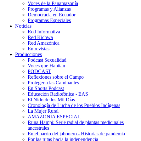
Voces de la Panamazonía
Programas y Alianzas
Democracia en Ecuador
Programas Especiales
Noticias
Red Informativa
Red Kichwa
Red Amazónica
Entrevistas
Producciones
Podcast Sexualidad
Voces que Habitan
PODCAST
Reflexiones sobre el Campo
Proteger a las Caminantes
En Shorts Podcast
Educación Radiofónica - EAS
El Nido de los Mil Días
Cronología de Lucha de los Pueblos Indígenas
La Mujer Rural
AMAZONÍA ESPECIAL
Runa Hampi: Serie radial de plantas medicinales
ancestrales
En el barrio del jabonero - Historias de pandemia
Por las rutas hacia la independencia