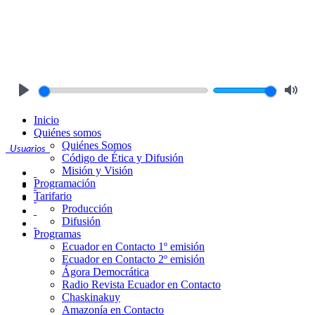
Play
Mute
Inicio
Quiénes somos
Quiénes Somos
Usuarios
Código de Ética y Difusión
Misión y Visión
Programación
Tarifario
Producción
Difusión
Programas
Ecuador en Contacto 1º emisión
Ecuador en Contacto 2º emisión
Ágora Democrática
Radio Revista Ecuador en Contacto
Chaskinakuy
Amazonía en Contacto