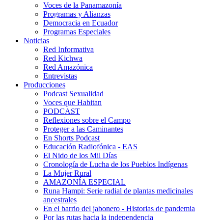
Voces de la Panamazonía
Programas y Alianzas
Democracia en Ecuador
Programas Especiales
Noticias
Red Informativa
Red Kichwa
Red Amazónica
Entrevistas
Producciones
Podcast Sexualidad
Voces que Habitan
PODCAST
Reflexiones sobre el Campo
Proteger a las Caminantes
En Shorts Podcast
Educación Radiofónica - EAS
El Nido de los Mil Días
Cronología de Lucha de los Pueblos Indígenas
La Mujer Rural
AMAZONÍA ESPECIAL
Runa Hampi: Serie radial de plantas medicinales
ancestrales
En el barrio del jabonero - Historias de pandemia
Por las rutas hacia la independencia