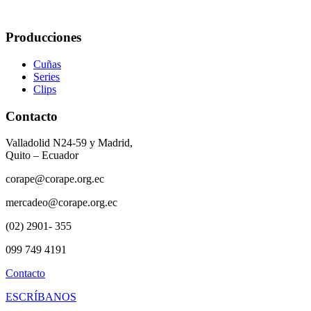
Producciones
Cuñas
Series
Clips
Contacto
Valladolid N24-59 y Madrid,
Quito – Ecuador
corape@corape.org.ec
mercadeo@corape.org.ec
(02) 2901- 355
099 749 4191
Contacto
ESCRÍBANOS