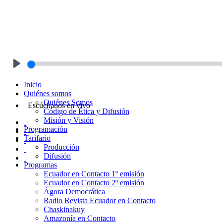
Play
Inicio
Quiénes somos
Quiénes Somos
Escúchanos en vivo
Código de Ética y Difusión
Misión y Visión
Programación
Tarifario
Producción
Difusión
Programas
Ecuador en Contacto 1º emisión
Ecuador en Contacto 2º emisión
Ágora Democrática
Radio Revista Ecuador en Contacto
Chaskinakuy
Amazonía en Contacto