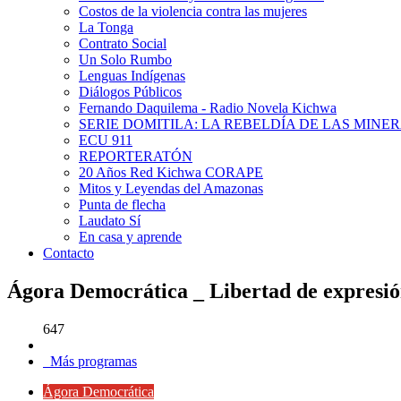
Costos de la violencia contra las mujeres
La Tonga
Contrato Social
Un Solo Rumbo
Lenguas Indígenas
Diálogos Públicos
Fernando Daquilema - Radio Novela Kichwa
SERIE DOMITILA: LA REBELDÍA DE LAS MINE
ECU 911
REPORTERATÓN
20 Años Red Kichwa CORAPE
Mitos y Leyendas del Amazonas
Punta de flecha
Laudato Sí
En casa y aprende
Contacto
Ágora Democrática _ Libertad de expresió
647
Más programas
Ágora Democrática