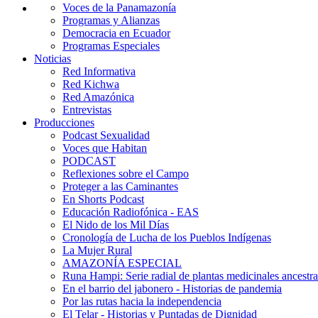
Voces de la Panamazonía
Programas y Alianzas
Democracia en Ecuador
Programas Especiales
Noticias
Red Informativa
Red Kichwa
Red Amazónica
Entrevistas
Producciones
Podcast Sexualidad
Voces que Habitan
PODCAST
Reflexiones sobre el Campo
Proteger a las Caminantes
En Shorts Podcast
Educación Radiofónica - EAS
El Nido de los Mil Días
Cronología de Lucha de los Pueblos Indígenas
La Mujer Rural
AMAZONÍA ESPECIAL
Runa Hampi: Serie radial de plantas medicinales ancestra
En el barrio del jabonero - Historias de pandemia
Por las rutas hacia la independencia
El Telar - Historias y Puntadas de Dignidad