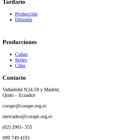
Tarifario
Producción
Difusión
Producciones
Cuñas
Series
Clips
Contacto
Valladolid N24-59 y Madrid,
Quito – Ecuador
corape@corape.org.ec
mercadeo@corape.org.ec
(02) 2901- 355
099 749 4191