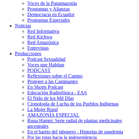
Voces de la Panamazonía
Programas y Alianzas
Democracia en Ecuador
Programas Especiales
Noticias
Red Informativa
Red Kichwa
Red Amazónica
Entrevistas
Producciones
Podcast Sexualidad
Voces que Habitan
PODCAST
Reflexiones sobre el Campo
Proteger a las Caminantes
En Shorts Podcast
Educación Radiofónica - EAS
El Nido de los Mil Días
Cronología de Lucha de los Pueblos Indígenas
La Mujer Rural
AMAZONÍA ESPECIAL
Runa Hampi: Serie radial de plantas medicinales
ancestrales
En el barrio del jabonero - Historias de pandemia
Por las rutas hacia la independencia