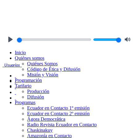
Play
Mute
Inicio
Quiénes somos
Quiénes Somos
Usuarios
Código de Ética y Difusión
Misión y Visión
Programación
Tarifario
Producción
Difusión
Programas
Ecuador en Contacto 1º emisión
Ecuador en Contacto 2º emisión
Ágora Democrática
Radio Revista Ecuador en Contacto
Chaskinakuy
Amazonía en Contacto