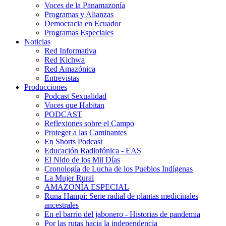
Voces de la Panamazonía
Programas y Alianzas
Democracia en Ecuador
Programas Especiales
Noticias
Red Informativa
Red Kichwa
Red Amazónica
Entrevistas
Producciones
Podcast Sexualidad
Voces que Habitan
PODCAST
Reflexiones sobre el Campo
Proteger a las Caminantes
En Shorts Podcast
Educación Radiofónica - EAS
El Nido de los Mil Días
Cronología de Lucha de los Pueblos Indígenas
La Mujer Rural
AMAZONÍA ESPECIAL
Runa Hampi: Serie radial de plantas medicinales
ancestrales
En el barrio del jabonero - Historias de pandemia
Por las rutas hacia la independencia