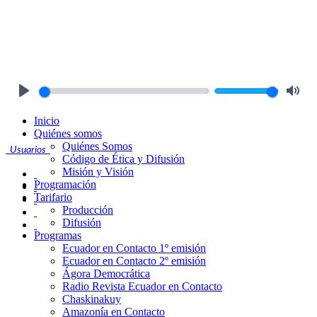
Play
Mute
Inicio
Quiénes somos
Quiénes Somos
Usuarios
Código de Ética y Difusión
Misión y Visión
Programación
Tarifario
Producción
Difusión
Programas
Ecuador en Contacto 1º emisión
Ecuador en Contacto 2º emisión
Ágora Democrática
Radio Revista Ecuador en Contacto
Chaskinakuy
Amazonía en Contacto