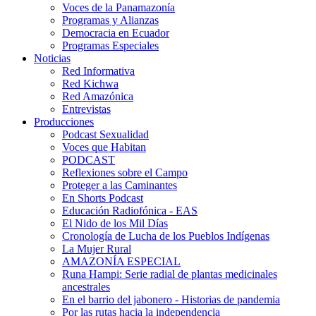
Voces de la Panamazonía
Programas y Alianzas
Democracia en Ecuador
Programas Especiales
Noticias
Red Informativa
Red Kichwa
Red Amazónica
Entrevistas
Producciones
Podcast Sexualidad
Voces que Habitan
PODCAST
Reflexiones sobre el Campo
Proteger a las Caminantes
En Shorts Podcast
Educación Radiofónica - EAS
El Nido de los Mil Días
Cronología de Lucha de los Pueblos Indígenas
La Mujer Rural
AMAZONÍA ESPECIAL
Runa Hampi: Serie radial de plantas medicinales
ancestrales
En el barrio del jabonero - Historias de pandemia
Por las rutas hacia la independencia