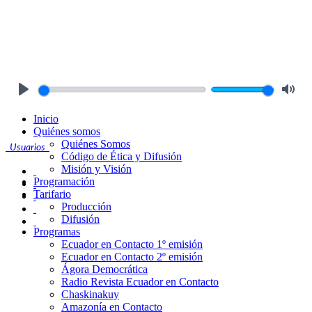
Play
Mute
Inicio
Quiénes somos
Quiénes Somos
Usuarios
Código de Ética y Difusión
Misión y Visión
Programación
Tarifario
Producción
Difusión
Programas
Ecuador en Contacto 1º emisión
Ecuador en Contacto 2º emisión
Ágora Democrática
Radio Revista Ecuador en Contacto
Chaskinakuy
Amazonía en Contacto