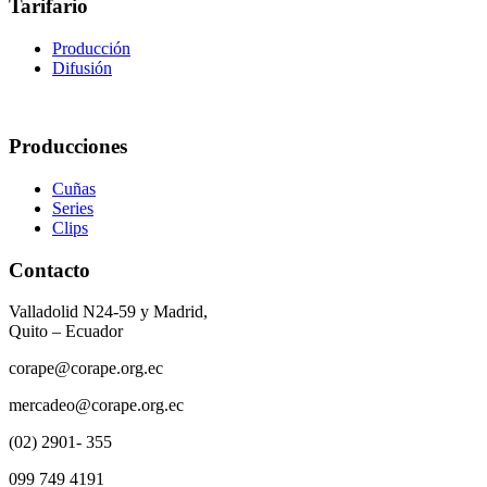
Tarifario
Producción
Difusión
Producciones
Cuñas
Series
Clips
Contacto
Valladolid N24-59 y Madrid,
Quito – Ecuador
corape@corape.org.ec
mercadeo@corape.org.ec
(02) 2901- 355
099 749 4191