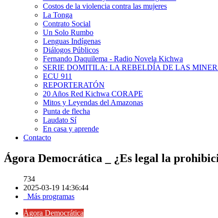
Costos de la violencia contra las mujeres
La Tonga
Contrato Social
Un Solo Rumbo
Lenguas Indígenas
Diálogos Públicos
Fernando Daquilema - Radio Novela Kichwa
SERIE DOMITILA: LA REBELDÍA DE LAS MINE
ECU 911
REPORTERATÓN
20 Años Red Kichwa CORAPE
Mitos y Leyendas del Amazonas
Punta de flecha
Laudato Sí
En casa y aprende
Contacto
Ágora Democrática _ ¿Es legal la prohibici
734
2025-03-19 14:36:44
Más programas
Ágora Democrática