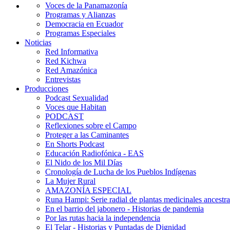
Voces de la Panamazonía
Programas y Alianzas
Democracia en Ecuador
Programas Especiales
Noticias
Red Informativa
Red Kichwa
Red Amazónica
Entrevistas
Producciones
Podcast Sexualidad
Voces que Habitan
PODCAST
Reflexiones sobre el Campo
Proteger a las Caminantes
En Shorts Podcast
Educación Radiofónica - EAS
El Nido de los Mil Días
Cronología de Lucha de los Pueblos Indígenas
La Mujer Rural
AMAZONÍA ESPECIAL
Runa Hampi: Serie radial de plantas medicinales ancestra
En el barrio del jabonero - Historias de pandemia
Por las rutas hacia la independencia
El Telar - Historias y Puntadas de Dignidad