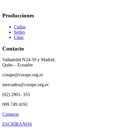
Producciones
Cuñas
Series
Clips
Contacto
Valladolid N24-59 y Madrid,
Quito – Ecuador
corape@corape.org.ec
mercadeo@corape.org.ec
(02) 2901- 355
099 749 4191
Contacto
ESCRÍBANOS