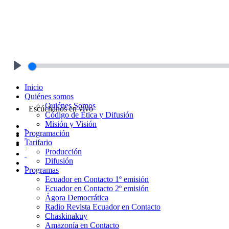
Play
Inicio
Quiénes somos
Quiénes Somos
Escúchanos en vivo
Código de Ética y Difusión
Misión y Visión
Programación
Tarifario
Producción
Difusión
Programas
Ecuador en Contacto 1º emisión
Ecuador en Contacto 2º emisión
Ágora Democrática
Radio Revista Ecuador en Contacto
Chaskinakuy
Amazonía en Contacto