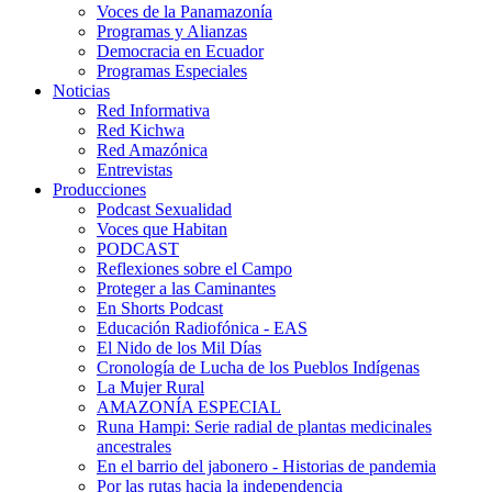
Voces de la Panamazonía
Programas y Alianzas
Democracia en Ecuador
Programas Especiales
Noticias
Red Informativa
Red Kichwa
Red Amazónica
Entrevistas
Producciones
Podcast Sexualidad
Voces que Habitan
PODCAST
Reflexiones sobre el Campo
Proteger a las Caminantes
En Shorts Podcast
Educación Radiofónica - EAS
El Nido de los Mil Días
Cronología de Lucha de los Pueblos Indígenas
La Mujer Rural
AMAZONÍA ESPECIAL
Runa Hampi: Serie radial de plantas medicinales
ancestrales
En el barrio del jabonero - Historias de pandemia
Por las rutas hacia la independencia