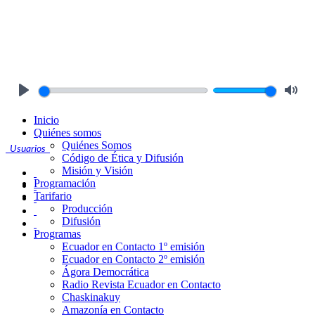
Play
Mute
Inicio
Quiénes somos
Quiénes Somos
Usuarios
Código de Ética y Difusión
Misión y Visión
Programación
Tarifario
Producción
Difusión
Programas
Ecuador en Contacto 1º emisión
Ecuador en Contacto 2º emisión
Ágora Democrática
Radio Revista Ecuador en Contacto
Chaskinakuy
Amazonía en Contacto