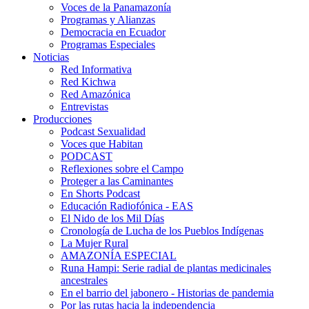
Voces de la Panamazonía
Programas y Alianzas
Democracia en Ecuador
Programas Especiales
Noticias
Red Informativa
Red Kichwa
Red Amazónica
Entrevistas
Producciones
Podcast Sexualidad
Voces que Habitan
PODCAST
Reflexiones sobre el Campo
Proteger a las Caminantes
En Shorts Podcast
Educación Radiofónica - EAS
El Nido de los Mil Días
Cronología de Lucha de los Pueblos Indígenas
La Mujer Rural
AMAZONÍA ESPECIAL
Runa Hampi: Serie radial de plantas medicinales
ancestrales
En el barrio del jabonero - Historias de pandemia
Por las rutas hacia la independencia