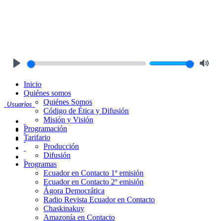
Play
Mute
Inicio
Quiénes somos
Quiénes Somos
Usuarios
Código de Ética y Difusión
Misión y Visión
Programación
Tarifario
Producción
Difusión
Programas
Ecuador en Contacto 1º emisión
Ecuador en Contacto 2º emisión
Ágora Democrática
Radio Revista Ecuador en Contacto
Chaskinakuy
Amazonía en Contacto