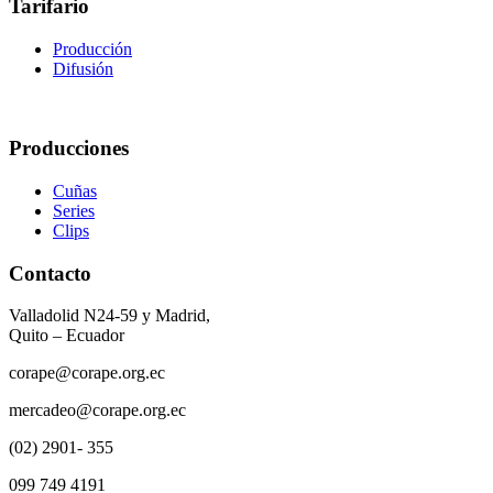
Tarifario
Producción
Difusión
Producciones
Cuñas
Series
Clips
Contacto
Valladolid N24-59 y Madrid,
Quito – Ecuador
corape@corape.org.ec
mercadeo@corape.org.ec
(02) 2901- 355
099 749 4191