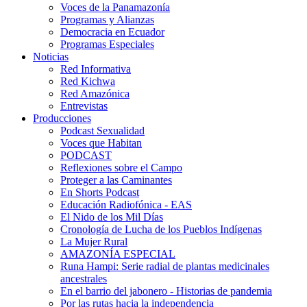
Voces de la Panamazonía
Programas y Alianzas
Democracia en Ecuador
Programas Especiales
Noticias
Red Informativa
Red Kichwa
Red Amazónica
Entrevistas
Producciones
Podcast Sexualidad
Voces que Habitan
PODCAST
Reflexiones sobre el Campo
Proteger a las Caminantes
En Shorts Podcast
Educación Radiofónica - EAS
El Nido de los Mil Días
Cronología de Lucha de los Pueblos Indígenas
La Mujer Rural
AMAZONÍA ESPECIAL
Runa Hampi: Serie radial de plantas medicinales
ancestrales
En el barrio del jabonero - Historias de pandemia
Por las rutas hacia la independencia