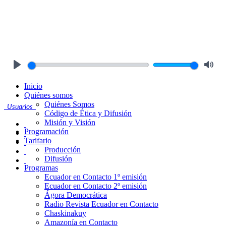
Play
Mute
Inicio
Quiénes somos
Quiénes Somos
Usuarios
Código de Ética y Difusión
Misión y Visión
Programación
Tarifario
Producción
Difusión
Programas
Ecuador en Contacto 1º emisión
Ecuador en Contacto 2º emisión
Ágora Democrática
Radio Revista Ecuador en Contacto
Chaskinakuy
Amazonía en Contacto