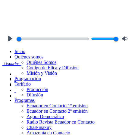
Play
Mute
Inicio
Quiénes somos
Quiénes Somos
Usuarios
Código de Ética y Difusión
Misión y Visión
Programación
Tarifario
Producción
Difusión
Programas
Ecuador en Contacto 1º emisión
Ecuador en Contacto 2º emisión
Ágora Democrática
Radio Revista Ecuador en Contacto
Chaskinakuy
Amazonía en Contacto