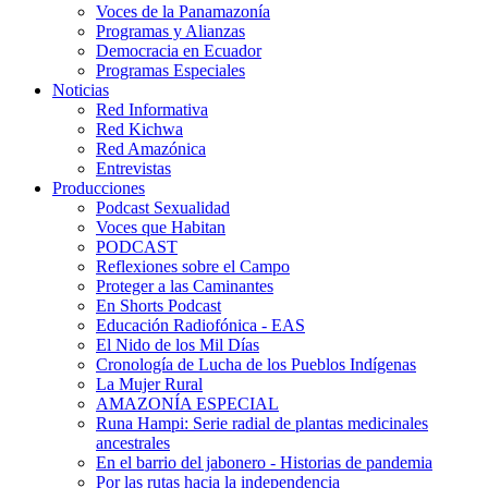
Voces de la Panamazonía
Programas y Alianzas
Democracia en Ecuador
Programas Especiales
Noticias
Red Informativa
Red Kichwa
Red Amazónica
Entrevistas
Producciones
Podcast Sexualidad
Voces que Habitan
PODCAST
Reflexiones sobre el Campo
Proteger a las Caminantes
En Shorts Podcast
Educación Radiofónica - EAS
El Nido de los Mil Días
Cronología de Lucha de los Pueblos Indígenas
La Mujer Rural
AMAZONÍA ESPECIAL
Runa Hampi: Serie radial de plantas medicinales
ancestrales
En el barrio del jabonero - Historias de pandemia
Por las rutas hacia la independencia