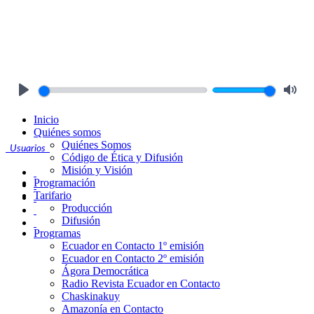
Play
Mute
Inicio
Quiénes somos
Quiénes Somos
Usuarios
Código de Ética y Difusión
Misión y Visión
Programación
Tarifario
Producción
Difusión
Programas
Ecuador en Contacto 1º emisión
Ecuador en Contacto 2º emisión
Ágora Democrática
Radio Revista Ecuador en Contacto
Chaskinakuy
Amazonía en Contacto