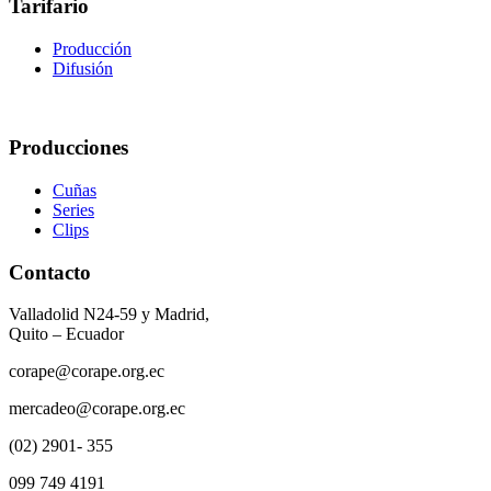
Tarifario
Producción
Difusión
Producciones
Cuñas
Series
Clips
Contacto
Valladolid N24-59 y Madrid,
Quito – Ecuador
corape@corape.org.ec
mercadeo@corape.org.ec
(02) 2901- 355
099 749 4191