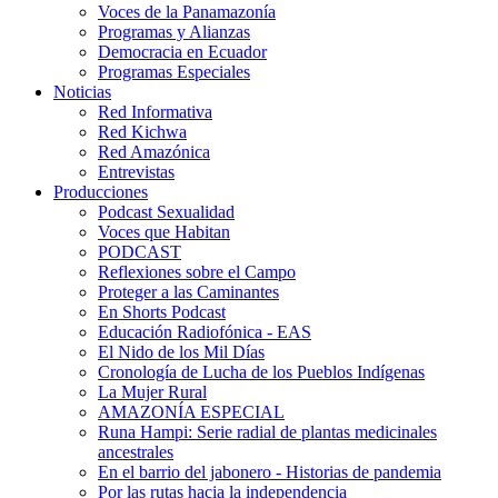
Voces de la Panamazonía
Programas y Alianzas
Democracia en Ecuador
Programas Especiales
Noticias
Red Informativa
Red Kichwa
Red Amazónica
Entrevistas
Producciones
Podcast Sexualidad
Voces que Habitan
PODCAST
Reflexiones sobre el Campo
Proteger a las Caminantes
En Shorts Podcast
Educación Radiofónica - EAS
El Nido de los Mil Días
Cronología de Lucha de los Pueblos Indígenas
La Mujer Rural
AMAZONÍA ESPECIAL
Runa Hampi: Serie radial de plantas medicinales
ancestrales
En el barrio del jabonero - Historias de pandemia
Por las rutas hacia la independencia