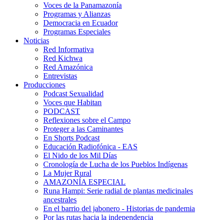
Voces de la Panamazonía
Programas y Alianzas
Democracia en Ecuador
Programas Especiales
Noticias
Red Informativa
Red Kichwa
Red Amazónica
Entrevistas
Producciones
Podcast Sexualidad
Voces que Habitan
PODCAST
Reflexiones sobre el Campo
Proteger a las Caminantes
En Shorts Podcast
Educación Radiofónica - EAS
El Nido de los Mil Días
Cronología de Lucha de los Pueblos Indígenas
La Mujer Rural
AMAZONÍA ESPECIAL
Runa Hampi: Serie radial de plantas medicinales
ancestrales
En el barrio del jabonero - Historias de pandemia
Por las rutas hacia la independencia