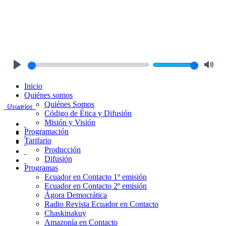
Play
Mute
Inicio
Quiénes somos
Quiénes Somos
Usuarios
Código de Ética y Difusión
Misión y Visión
Programación
Tarifario
Producción
Difusión
Programas
Ecuador en Contacto 1º emisión
Ecuador en Contacto 2º emisión
Ágora Democrática
Radio Revista Ecuador en Contacto
Chaskinakuy
Amazonía en Contacto