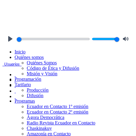
Play
Mute
Inicio
Quiénes somos
Quiénes Somos
Usuarios
Código de Ética y Difusión
Misión y Visión
Programación
Tarifario
Producción
Difusión
Programas
Ecuador en Contacto 1º emisión
Ecuador en Contacto 2º emisión
Ágora Democrática
Radio Revista Ecuador en Contacto
Chaskinakuy
Amazonía en Contacto