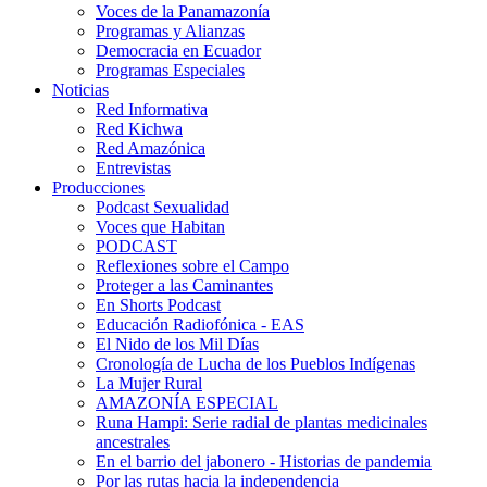
Voces de la Panamazonía
Programas y Alianzas
Democracia en Ecuador
Programas Especiales
Noticias
Red Informativa
Red Kichwa
Red Amazónica
Entrevistas
Producciones
Podcast Sexualidad
Voces que Habitan
PODCAST
Reflexiones sobre el Campo
Proteger a las Caminantes
En Shorts Podcast
Educación Radiofónica - EAS
El Nido de los Mil Días
Cronología de Lucha de los Pueblos Indígenas
La Mujer Rural
AMAZONÍA ESPECIAL
Runa Hampi: Serie radial de plantas medicinales
ancestrales
En el barrio del jabonero - Historias de pandemia
Por las rutas hacia la independencia