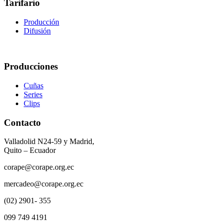
Tarifario
Producción
Difusión
Producciones
Cuñas
Series
Clips
Contacto
Valladolid N24-59 y Madrid,
Quito – Ecuador
corape@corape.org.ec
mercadeo@corape.org.ec
(02) 2901- 355
099 749 4191