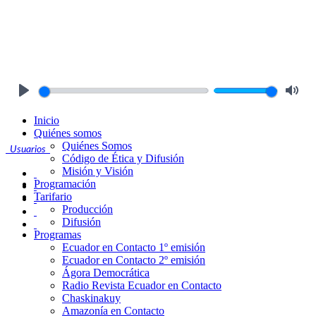
Play
Mute
Inicio
Quiénes somos
Quiénes Somos
Usuarios
Código de Ética y Difusión
Misión y Visión
Programación
Tarifario
Producción
Difusión
Programas
Ecuador en Contacto 1º emisión
Ecuador en Contacto 2º emisión
Ágora Democrática
Radio Revista Ecuador en Contacto
Chaskinakuy
Amazonía en Contacto