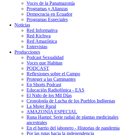
Voces de la Panamazonía
Programas y Alianzas
Democracia en Ecuador
Programas Especiales
Noticias
Red Informativa
Red Kichwa
Red Amazónica
Entrevistas
Producciones
Podcast Sexualidad
Voces que Habitan
PODCAST
Reflexiones sobre el Campo
Proteger a las Caminantes
En Shorts Podcast
Educación Radiofónica - EAS
El Nido de los Mil Días
Cronología de Lucha de los Pueblos Indígenas
La Mujer Rural
AMAZONÍA ESPECIAL
Runa Hampi: Serie radial de plantas medicinales
ancestrales
En el barrio del jabonero - Historias de pandemia
Por las rutas hacia la independencia