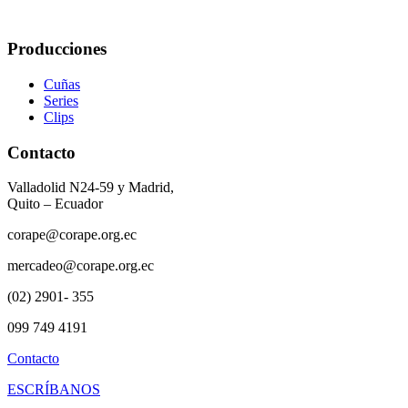
Producciones
Cuñas
Series
Clips
Contacto
Valladolid N24-59 y Madrid,
Quito – Ecuador
corape@corape.org.ec
mercadeo@corape.org.ec
(02) 2901- 355
099 749 4191
Contacto
ESCRÍBANOS