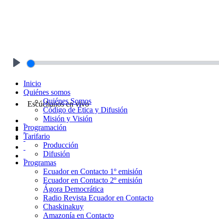
Play
Inicio
Quiénes somos
Quiénes Somos
Escúchanos en vivo
Código de Ética y Difusión
Misión y Visión
Programación
Tarifario
Producción
Difusión
Programas
Ecuador en Contacto 1º emisión
Ecuador en Contacto 2º emisión
Ágora Democrática
Radio Revista Ecuador en Contacto
Chaskinakuy
Amazonía en Contacto