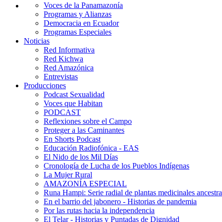
Voces de la Panamazonía
Programas y Alianzas
Democracia en Ecuador
Programas Especiales
Noticias
Red Informativa
Red Kichwa
Red Amazónica
Entrevistas
Producciones
Podcast Sexualidad
Voces que Habitan
PODCAST
Reflexiones sobre el Campo
Proteger a las Caminantes
En Shorts Podcast
Educación Radiofónica - EAS
El Nido de los Mil Días
Cronología de Lucha de los Pueblos Indígenas
La Mujer Rural
AMAZONÍA ESPECIAL
Runa Hampi: Serie radial de plantas medicinales ancestra
En el barrio del jabonero - Historias de pandemia
Por las rutas hacia la independencia
El Telar - Historias y Puntadas de Dignidad